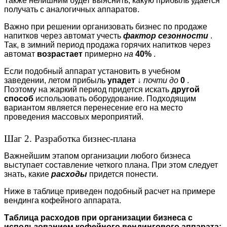
Также нелишним будет выяснить, какую прибыль удается
получать с аналогичных аппаратов.
Важно при решении организовать бизнес по продаже
напитков через автомат учесть
фактор
сезонности
.
Так, в зимний период продажа горячих напитков через
автомат
возрастает
примерно
на
40%
.
Если подобный аппарат установить в учебном
заведении, летом прибыль
упадет
↓
почти до
0
.
Поэтому на жаркий период придется искать
другой
способ
использовать оборудование. Подходящим
вариантом является перенесение его на место
проведения массовых мероприятий.
Шаг 2. Разработка бизнес-плана
Важнейшим этапом организации любого бизнеса
выступает составление четкого плана. При этом следует
знать, какие
расходы
придется понести.
Ниже в таблице приведен подобный расчет на примере
вендинга кофейного аппарата.
Таблица расходов при организации бизнеса с
использованием кофейного вендингового аппарата: