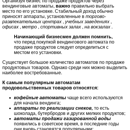
Организуя бизнес по продаже продуктов через
вендинговые автоматы,
важно
правильно выбрать
место по его установке. Стабильный доход обычно
приносят аппараты, установленные в
торгово-
развлекательных центрах
,
учебных заведениях
,
офисах
,
метро
,
спортивных залах
,
на вокзалах
.
Начинающий бизнесмен должен помнить,
что перед покупкой вендингового автомата по
продаже продуктов следует определиться с
местом его установки.
Существует большое количество автоматов по продаже
продуктовых товаров. Однако среди них можно выделить
наиболее востребованные.
К самым популярным автоматам
продовольственных товаров относятся:
кофейные автоматы
чаще всего используются
для начала вендинга;
аппараты по реализации снеков,
то есть
шоколада, бутербродов и других мелких продуктов;
автоматы продажи газированной воды
появились в советское время, в последние годы
они вновь становятся популярными;