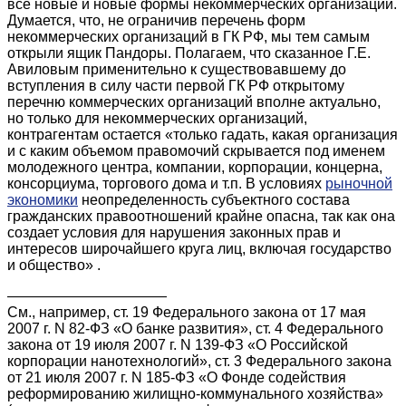
все новые и новые формы некоммерческих организаций.
Думается, что, не ограничив перечень форм
некоммерческих организаций в ГК РФ, мы тем самым
открыли ящик Пандоры. Полагаем, что сказанное Г.Е.
Авиловым применительно к существовавшему до
вступления в силу части первой ГК РФ открытому
перечню коммерческих организаций вполне актуально,
но только для некоммерческих организаций,
контрагентам остается «только гадать, какая организация
и с каким объемом правомочий скрывается под именем
молодежного центра, компании, корпорации, концерна,
консорциума, торгового дома и т.п. В условиях
рыночной
экономики
неопределенность субъектного состава
гражданских правоотношений крайне опасна, так как она
создает условия для нарушения законных прав и
интересов широчайшего круга лиц, включая государство
и общество» .
———————————
См., например, ст. 19 Федерального закона от 17 мая
2007 г. N 82-ФЗ «О банке развития», ст. 4 Федерального
закона от 19 июля 2007 г. N 139-ФЗ «О Российской
корпорации нанотехнологий», ст. 3 Федерального закона
от 21 июля 2007 г. N 185-ФЗ «О Фонде содействия
реформированию жилищно-коммунального хозяйства»