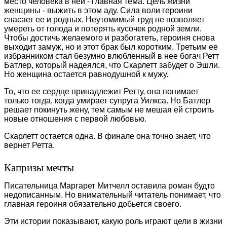
место человека в ней - главная тема. Цель жизни
женщины - выжить в этом аду. Сила воли героини
спасает ее и родных. Неутомимый труд не позволяет
умереть от голода и потерять кусочек родной земли.
Чтобы достичь желаемого и разбогатеть, героиня снова
выходит замуж, но и этот брак был коротким. Третьим ее
избранником стал безумно влюбленный в нее богач Ретт
Батлер, который надеялся, что Скарлетт забудет о Эшли.
Но женщина остается равнодушной к мужу.
То, что ее сердце принадлежит Ретту, она понимает
только тогда, когда умирает супруга Уилкса. Но Батлер
решает покинуть жену, тем самым не мешая ей строить
новые отношения с первой любовью.
Скарлетт остается одна. В финале она точно знает, что
вернет Ретта.
Капризы мечты
Писательница Маргарет Митчелл оставила роман будто
недописанным. Но внимательный читатель понимает, что
главная героиня обязательно добьется своего.
Эти истории показывают, какую роль играют цели в жизни