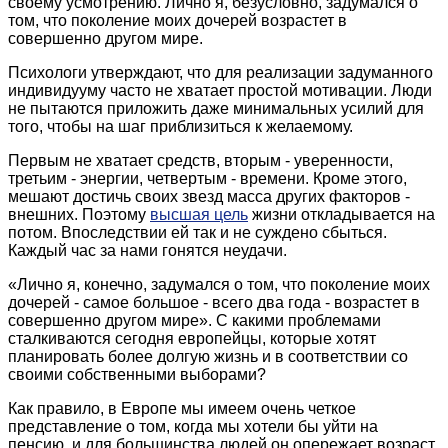
своему усмотрению. Лично я, безусловно, задумался о
том, что поколение моих дочерей возрастет в
совершенно другом мире.
Психологи утверждают, что для реализации задуманного
индивидууму часто не хватает простой мотивации. Люди
не пытаются приложить даже минимальных усилий для
того, чтобы на шаг приблизиться к желаемому.
Первым не хватает средств, вторым - уверенности,
третьим - энергии, четвертым - времени. Кроме этого,
мешают достичь своих звезд масса других факторов -
внешних. Поэтому
высшая цель
жизни откладывается на
потом. Впоследствии ей так и не суждено сбыться.
Каждый час за нами гонятся неудачи.
«Лично я, конечно, задумался о том, что поколение моих
дочерей - самое большое - всего два года - возрастет в
совершенно другом мире». С какими проблемами
сталкиваются сегодня европейцы, которые хотят
планировать более долгую жизнь и в соответствии со
своими собственными выборами?
Как правило, в Европе мы имеем очень четкое
представление о том, когда мы хотели бы уйти на
пенсию, и для большинства людей он опережает возраст,