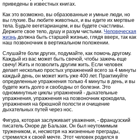
приведены в известных книгах.
Как это возможно, вы образованные и умные люди, но
вы глухие. Вы любите животных, и вы едите их мертвые
тела. Будьте вегетарианцем, и вы будете счастливы.
Держите свое тело, душу и разум чистыми.
Человеческая
жизнь
должна быть старшей жизнью, глядя вверх, так как
наш позвоночник в вертикальном положении.
Слушайте боли других, подумайте, как помочь другому.
Каждый из вас может быть свечой, чтобы зажечь еще
свечу! Жить и позволить другим жить. Если человек
делает несколько простых упражнений всего за 4 минуты
каждый день, он может жить уже 400 лет. Практикуйте
определенные упражнения только 4 минуты в день, и вы
будете жить долго и свободны от болезни. Это
одноминутные циклы упражнений - дыхательные
упражнения, упражнения на позвоночник крокодила,
упражнения на брюшной полости и очищение
дыхательных путей через нос.
Фигура, которая заслуживает уважения, - французский
писатель Оноре де Бальзак. Он был неутомимым
тружеником, и, несмотря на жизненные преграды,
стремился к своей мечте. Этот человек родился в