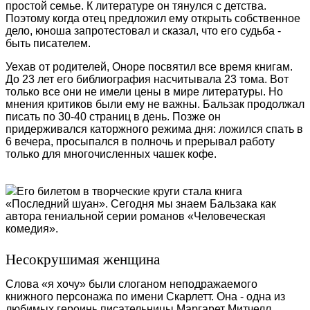
простой семье. К литературе он тянулся с детства.
Поэтому когда отец предложил ему открыть собственное
дело, юноша запротестовал и сказал, что его судьба -
быть писателем.
Уехав от родителей, Оноре посвятил все время книгам.
До 23 лет его библиография насчитывала 23 тома. Вот
только все они не имели цены в мире литературы. Но
мнения критиков были ему не важны. Бальзак продолжал
писать по 30-40 страниц в день. Позже он
придерживался каторжного режима дня: ложился спать в
6 вечера, просыпался в полночь и прерывал работу
только для многочисленных чашек кофе.
Его билетом в творческие круги стала книга
«Последний шуан». Сегодня мы знаем Бальзака как
автора гениальной серии романов «Человеческая
комедия».
Несокрушимая женщина
Слова «я хочу» были слоганом неподражаемого
книжного персонажа по имени Скарлетт. Она - одна из
любимых героинь писательницы Маргарет Митчелл.