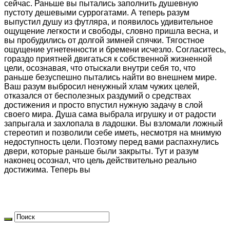
сейчас. Раньше вы пытались заполнить душевную
пустоту дешевыми суррогатами. А теперь разум
выпустил душу из футляра, и появилось удивительное
ощущение легкости и свободы, словно пришла весна, и
вы пробудились от долгой зимней спячки. Тягостное
ощущение угнетенности и бремени исчезло. Согласитесь,
гораздо приятней двигаться к собственной жизненной
цели, осознавая, что отыскали внутри себя то, что
раньше безуспешно пытались найти во внешнем мире.
Ваш разум выбросил ненужный хлам чужих целей,
отказался от бесполезных раздумий о средствах
достижения и просто впустил нужную задачу в слой
своего мира. Душа сама выбрала игрушку и от радости
запрыгала и захлопала в ладошки. Вы взломали ложный
стереотип и позволили себе иметь, несмотря на мнимую
недоступность цели. Поэтому перед вами распахнулись
двери, которые раньше были закрыты. Тут и разум
наконец осознал, что цель действительно реально
достижима. Теперь вы