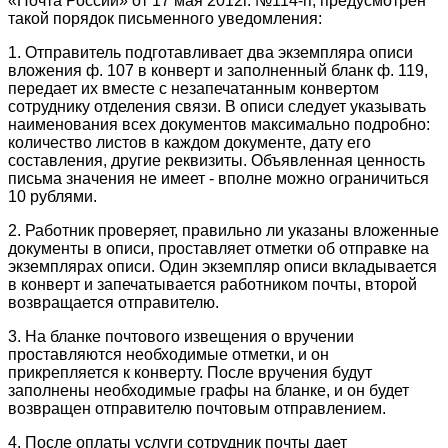
«Почта России» от 17 мая 2012г. №114-п, предусмотрен
такой порядок письменного уведомления:
1. Отправитель подготавливает два экземпляра описи
вложения ф. 107 в конверт и заполненный бланк ф. 119,
передает их вместе с незапечатанным конвертом
сотруднику отделения связи. В описи следует указывать
наименования всех документов максимально подробно:
количество листов в каждом документе, дату его
составления, другие реквизиты. Объявленная ценность
письма значения не имеет - вполне можно ограничиться
10 рублями.
2. Работник проверяет, правильно ли указаны вложенные
документы в описи, проставляет отметки об отправке на
экземплярах описи. Один экземпляр описи вкладывается
в конверт и запечатывается работником почты, второй
возвращается отправителю.
3. На бланке почтового извещения о вручении
проставляются необходимые отметки, и он
прикрепляется к конверту. После вручения будут
заполнены необходимые графы на бланке, и он будет
возвращен отправителю почтовым отправлением.
4. После оплаты услуги сотрудник почты дает