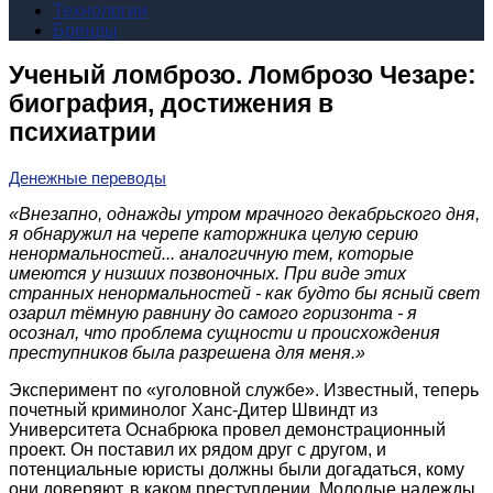
Технологии
Бренды
Ученый ломброзо. Ломброзо Чезаре:
биография, достижения в
психиатрии
Денежные переводы
«Внезапно, однажды утром мрачного декабрьского дня,
я обнаружил на черепе каторжника целую серию
ненормальностей... аналогичную тем, которые
имеются у низших позвоночных. При виде этих
странных ненормальностей - как будто бы ясный свет
озарил тёмную равнину до самого горизонта - я
осознал, что проблема сущности и происхождения
преступников была разрешена для меня.»
Эксперимент по «уголовной службе». Известный, теперь
почетный криминолог Ханс-Дитер Швиндт из
Университета Оснабрюка провел демонстрационный
проект. Он поставил их рядом друг с другом, и
потенциальные юристы должны были догадаться, кому
они доверяют, в каком преступлении. Молодые надежды