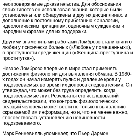
неопровержимые доказательства. Для обоснования
своих гипотез он использовал знания, которые были
установлены или обнаружены в других дисциплинах, в
дополнение к постоянному прибеганию к аналогии,
идеологическим принципам, оценочным суждениям и
народным фразам для их поддержки.
Другими знаменитыми работами Ломброзо стали книги о
любви у психически больных («Любовь у помешанных»),
о преступности среди женщин («Женщина-преступница и
проститутка»).
Чезаре Ломброзо впервые в мире стал применять
достижения физиологии для выявления обмана. В 1980-
х годах он начал измерять пульс и давление крови у
подозреваемых во время их допроса следователями. Он
утверждал, что может без труда определить, когда
подозреваемые лгут. Результаты его исследований
свидетельствовали, что контроль физиологических
реакций человека может вести не только к выявлению
скрываемой им информации, но и, что не менее важно,
способствовать установлению невиновности
подозреваемого.
Марк Ренневилль упоминает, что Пьер Дармон