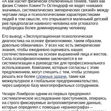
«А как насчет физически отключенных гениев, таких как
физик Стивен Хокинг?» Остендорф не видит «никаких
значимых, систематических эмпирических связей» между
чертами лица и психологическими характеристиками
людей в том смысле, что открывается маленький детский
рев предполагая наивного человека или угловатого
подбородка более доминирующему человеку.
Его вывод: «Эксплуатационная психологическая
диагностика на основе физиогномики, таким образом,
довольно обманчива». У всех нас есть эмпирические
знания, чтобы ежедневно оценивать наших
соотечественников на основе выражений лица и жестов.
Сила психофизиогномики заключается в ее
систематизации и руководстве для профессионального
использования. Компании, которые согласны с этим
предложением, могут спешить с тем, чтобы успешно
решать все более
сложные задачи
, такие как
межкультурное и глобальное предпринимательство,
через широкую базу многопрофильных сотрудников.
Чезаре Ломброзо одним из первых предпринял
систематическое исследование преступников, опираясь
на строго фиксируемые антропометрические данные,
которые определял с помощью «краниографа» –