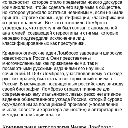
«опасности», которое стало предметом нового дискурса
криминологии, чтобы сделать его видимым в обществе,
но которое угрожало остаться невидимым, если не были
приняты строгие формы идентификации, классификации
и предотвращения. Все это позволило Ломброзо
утверждать, что преступник был связан с аномальной
анатомией, создающей стереотипы и стигмы, которые
нередко подтвердили исключение лиц,
классифицированных как преступники.
Криминологические идеи Ломброзо завоевали широкую
известность в России. Они представлены
многочисленными как прижизненными, так и
посмертными русскими изданиями его научных
сочинений. В 1897 Ломброзо, участвовавшему в съезде
русских врачей, был оказан восторженный прием в
России. В мемуарах, посвященных российскому эпизоду
своей биографии, Ломброзо отразил типичное для
современных ему итальянских левых резко негативное
видение общественного уклада России, который сурово
осуждался им за полицейский произвол («подавление
мысли, совести и характера личности») и авторитарные
методы реализации власти.
Криминальная антропология Чезаре Ломброзо: