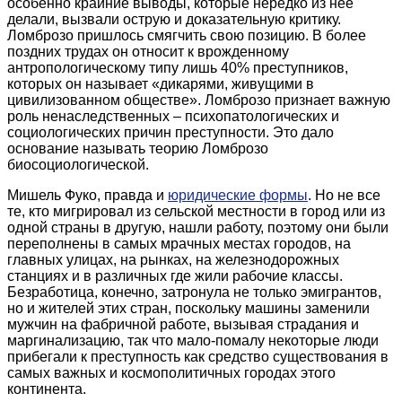
особенно крайние выводы, которые нередко из нее
делали, вызвали острую и доказательную критику.
Ломброзо пришлось смягчить свою позицию. В более
поздних трудах он относит к врожденному
антропологическому типу лишь 40% преступников,
которых он называет «дикарями, живущими в
цивилизованном обществе». Ломброзо признает важную
роль ненаследственных – психопатологических и
социологических причин преступности. Это дало
основание называть теорию Ломброзо
биосоциологической.
Мишель Фуко, правда и
юридические формы
. Но не все
те, кто мигрировал из сельской местности в город или из
одной страны в другую, нашли работу, поэтому они были
переполнены в самых мрачных местах городов, на
главных улицах, на рынках, на железнодорожных
станциях и в различных где жили рабочие классы.
Безработица, конечно, затронула не только эмигрантов,
но и жителей этих стран, поскольку машины заменили
мужчин на фабричной работе, вызывая страдания и
маргинализацию, так что мало-помалу некоторые люди
прибегали к преступность как средство существования в
самых важных и космополитичных городах этого
континента.