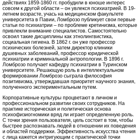
действиях 1859-1860 гг. пробудили в юноше интерес
совсем к другой области – он увлекся психиатрией. В 19-
летнем возрасте, учась на медицинском факультете
университета в Павии, Ломброзо публикует свои первые
статьи по психиатрии – по проблеме кретинизма, которые
привлекли внимание специалистов. Самостоятельно
освоил такие дисциплины как этнолингвистика,
социальная гигиена. В 1862 г. он уже профессор
психических болезней, затем директор клиники
душевных заболеваний, профессор юридической
психиатрии и криминальной антропологии. В 1896 г.
Ломброзо получает кафедру психиатрии в Туринском
университете. Решающую роль в интеллектуальном
формировании Ломброзо сыграла философия
позитивизма, утверждавшая приоритет научного знания,
полученного экспериментальным путем.
Корпоративные культуры процветают в личном и
профессиональном развитии своих сотрудников. На
практике историческая и политическая основа
психофизиогномики вряд ли играет определенную роль.
С точки зрения пользователя, цель состоит в том, чтобы
быстрее распознавать людей в отношении их поведения
и областей поддержки. Эффективность искусства чтения
с лица кажется интригующим с практической точки