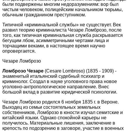
были подвержены многим недоразумениям: вор был
чистым человеком, полицейским начальником тюрьмы,
обычным гражданином преступником.
Типичной «криминальной службы» не существует. Век
развил теорию криминалиста Чезаре Ломброзо, после
того, как типичная криминальная служба раскрывается
бегущим лбом, асимметричными чертами лица и
торчащими веками, в настоящее время научно
опровергается.
Чезаре Ломброзо
Ломброзо Чезаре
(Cesare Lombroso) (1835 - 1909) -
знаменитый итальянский судебный психиатр и
криминолог. Создал в науке уголовного права новое
уголовно-антропологическое направление. Внес
большой вклад в развитие юридической психологии.
Чезаре Ломброзо родился 6 ноября 1835 г. в Вероне.
Выходец из семьи состоятельных земельных
собственников, Ломброзо в юности изучал семитские и
китайский языки. Однако спокойной карьеры не
получилось. Материальные лишения, заключение в
крепость по подозрению в заговоре, участие в военных