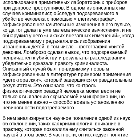
использования примитивных лабораторных приборов
при допросе преступников. В одном из описанных им
случаев криминалист, обследуя подозреваемого в
убийстве человека с помощью «плетизмографа»,
зафиксировал незначительные изменения в его пульсе,
когда тот делал в уме математические вычисления, и не
обнаружил у него «никаких внезапных изменений», когда
подозреваемому предъявлялись изображения
израненных детей, в том числе – фотография убитой
девочки. Ломброзо сделал вывод, что подозреваемый
непричастен к убийству, и результаты расследования
убедительно доказали правоту криминалиста.
Описанный случай был, по-видимому, первым
зафиксированным в литературе примером применения
«детектора лжи», который завершился оправдательным
результатом. Это означало, что контроль
физиологических реакций человека может вести не
только к выявлению скрываемой им информации, но –
что не менее важно – способствовать установлению
невиновности подозреваемого.
В нем анализируется научное появление одной из наук
об отклонении, таких как криминология, вникание в
практику, которая позволила ему считаться законной
наукой в ​​этом веке. В частности, он исследует понятие