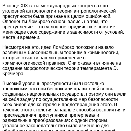
В конце XIX в. на международных конгрессах по
уголовной антропологии теория антропологической
преступности была признана в целом ошибочной.
Оппоненты Ломброзо основывались на том, что
преступление – это условное юридическое понятие,
меняющее свое содержание в зависимости от условий,
места и времени.
Несмотря на это, идеи Ломброзо положили начало
различным биосоциальным теориям в криминологии,
которые отчасти нашли применение в
криминологической практике. Они оказали влияние на
создание морфологической теории темперамента Э.
Кречмера.
Высокий уровень преступности был настолько
тревожным, что они беспокоили правителей вновь
созданных национальных государств, поэтому они взяли
на себя задачу по осуществлению мер безопасности
всех видов для контроля и предотвращения этого. В
течение этого столетия западные способы восприятия и
преследования преступников претерпевали
радикальные преобразования: с одной стороны,
уголовное законодательство было изменено для
обработки новых форм промышленной и городской