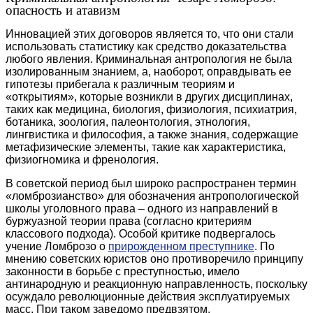
опасность и атавизм
Инновацией этих договоров является то, что они стали
использовать статистику как средство доказательства
любого явления. Криминальная антропология не была
изолированным знанием, а, наоборот, оправдывать ее
гипотезы прибегала к различным теориям и
«открытиям», которые возникли в других дисциплинах,
таких как медицина, биология, физиология, психиатрия,
ботаника, зоология, палеонтология, этнология,
лингвистика и философия, а также знания, содержащие
метафизические элементы, такие как характеристика,
физиогномика и френология.
В советской период был широко распространен термин
«ломброзианство» для обозначения антропологической
школы уголовного права – одного из направлений в
буржуазной теории права (согласно критериям
классового подхода). Особой критике подвергалось
учение Ломброзо о
прирожденном преступнике
. По
мнению советских юристов оно противоречило принципу
законности в борьбе с преступностью, имело
антинародную и реакционную направленность, поскольку
осуждало революционные действия эксплуатируемых
масс. При таком заведомо предвзятом,