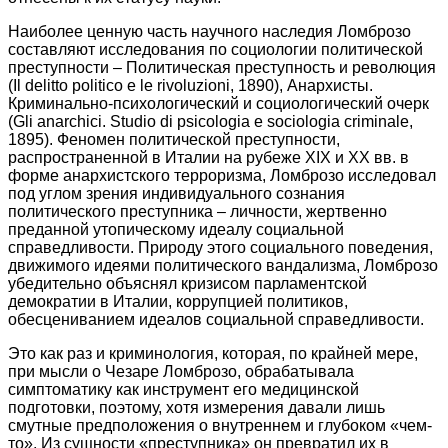
Наиболее ценную часть научного наследия Ломброзо
составляют исследования по социологии политической
преступности – Политическая преступность и революция
(Il delitto politico e le rivoluzioni, 1890), Анархисты.
Криминально-психологический и социологический очерк
(Gli anarchici. Studio di psicologia e sociologia criminale,
1895). Феномен политической преступности,
распространенной в Италии на рубеже XIX и XX вв. в
форме анархистского терроризма, Ломброзо исследовал
под углом зрения индивидуального сознания
политического преступника – личности, жертвенно
преданной утопическому идеалу социальной
справедливости. Природу этого социального поведения,
движимого идеями политического вандализма, Ломброзо
убедительно объяснял кризисом парламентской
демократии в Италии, коррупцией политиков,
обесцениванием идеалов социальной справедливости.
Это как раз и криминология, которая, по крайней мере,
при мысли о Чезаре Ломброзо, обрабатывала
симптоматику как инструмент его медицинской
подготовки, поэтому, хотя измерения давали лишь
смутные предположения о внутреннем и глубоком «чем-
то», Из сущности «преступника» он превратил их в