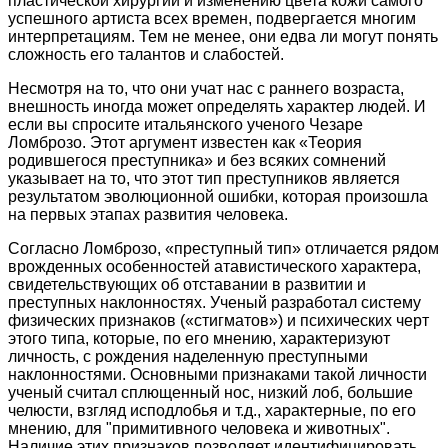
пластической хирургии и изменению цвета кожи самого
успешного артиста всех времен, подвергается многим
интерпретациям. Тем не менее, они едва ли могут понять
сложность его талантов и слабостей.
Несмотря на то, что они учат нас с раннего возраста,
внешность иногда может определять характер людей. И
если вы спросите итальянского ученого Чезаре
Ломброзо. Этот аргумент известен как «Теория
родившегося преступника» и без всяких сомнений
указывает на то, что этот тип преступников является
результатом эволюционной ошибки, которая произошла
на первых этапах развития человека.
Согласно Ломброзо, «преступный тип» отличается рядом
врожденных особенностей атавистического характера,
свидетельствующих об отставании в развитии и
преступных наклонностях. Ученый разработал систему
физических признаков («стигматов») и психических черт
этого типа, которые, по его мнению, характеризуют
личность, с рождения наделенную преступными
наклонностями. Основными признаками такой личности
ученый считал сплющенный нос, низкий лоб, большие
челюсти, взгляд исподлобья и т.д., характерные, по его
мнению, для "примитивного человека и животных".
Наличие этих признаков позволяет идентифицировать