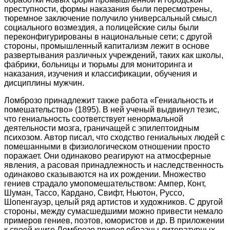
преступности, формы наказания были пересмотрены,
тюремное заключение получило универсальный смысл
социального возмездия, а полицейские силы были
переконфигурированы в национальные сети; с другой
стороны, промышленный капитализм лежит в основе
развертывания различных учреждений, таких как школы,
фабрики, больницы и тюрьмы для мониторинга и
наказания, изучения и классификации, обучения и
дисциплины мужчин.
Ломброзо принадлежит также работа «Гениальность и
помешательство» (1895). В ней ученый выдвинул тезис,
что гениальность соответствует ненормальной
деятельности мозга, граничащей с эпилептоидным
психозом. Автор писал, что сходство гениальных людей с
помешанными в физиологическом отношении просто
поражает. Они одинаково реагируют на атмосферные
явления, а расовая принадлежность и наследственность
одинаково сказываются на их рождении. Множество
гениев страдало умопомешательством: Ампер, Конт,
Шуман, Тассо, Кардано, Свифт, Ньютон, Руссо,
Шопенгауэр, целый ряд артистов и художников. С другой
стороны, между сумасшедшими можно привести немало
примеров гениев, поэтов, юмористов и др. В приложении
к своей книге Ломброзо привел образцы литературных