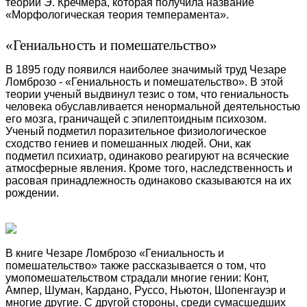
теории Э. Кречмера, которая получила название
«Морфологическая теория темперамента».
«Гениальность и помешательство»
В 1895 году появился наиболее значимый труд Чезаре
Ломброзо - «Гениальность и помешательство». В этой
теории ученый выдвинул тезис о том, что гениальность
человека обуславливается ненормальной деятельностью
его мозга, граничащей с эпилептоидным психозом.
Ученый подметил поразительное физиологическое
сходство гениев и помешанных людей. Они, как
подметил психиатр, одинаково реагируют на всяческие
атмосферные явления. Кроме того, наследственность и
расовая принадлежность одинаково сказываются на их
рождении.
В книге Чезаре Ломброзо «Гениальность и
помешательство» также рассказывается о том, что
умопомешательством страдали многие гении: Конт,
Ампер, Шуман, Кардано, Руссо, Ньютон, Шопенгауэр и
многие другие. С другой стороны, среди сумасшедших