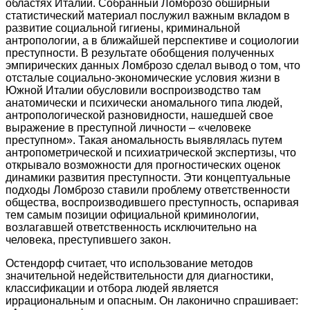
областях Италии. Собранный Ломброзо обширный
статистический материал послужил важным вкладом в
развитие социальной гигиены, криминальной
антропологии, а в ближайшей перспективе и социологии
преступности. В результате обобщения полученных
эмпирических данных Ломброзо сделал вывод о том, что
отсталые социально-экономические условия жизни в
Южной Италии обусловили воспроизводство там
анатомически и психически аномального типа людей,
антропологической разновидности, нашедшей свое
выражение в преступной личности – «человеке
преступном». Такая аномальность выявлялась путем
антропометрической и психиатрической экспертизы, что
открывало возможности для прогностических оценок
динамики развития преступности. Эти концептуальные
подходы Ломброзо ставили проблему ответственности
общества, воспроизводившего преступность, оспаривая
тем самым позиции официальной криминологии,
возлагавшей ответственность исключительно на
человека, преступившего закон.
Остендорф считает, что использование методов
значительной недействительности для диагностики,
классификации и отбора людей является
иррациональным и опасным. Он лаконично спрашивает: