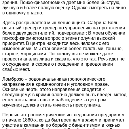
зрения. Психо-физиогномика дает мне более быструю,
лучшую и более полную оценку. Однако смотреть на лицо
в одиночку опасно.
Здесь раскрывается мышление ящика. Сабрина Воль,
опытный тренер и тренер по управлению на протяжении
более двух десятилетий, подчеркивает: В моем обучении
психофизиомистом вопрос о этике получил высокий
приоритет. В центре находится весь человек с его
изменениями. Мы становимся более толстыми, тоньше,
старше, морщинами. Поскольку вы не можете даже
провести анализ лица и сказать, что это так. Речь идет не
о осуждении, а скорее о поощрении и преодолении
слабых мест.
Ломброзо – родоначальник антропологического
направления в криминологии и уголовном праве.
Основные черты этого направления сводятся к
следующему: в криминологию должен быть введен метод
естествознания - опыт и наблюдение, а центром
изучения должна стать личность преступника.
Первые антропометрические исследования предпринял
в начале 1860-х, когда был военным врачом и принимал
участие в кампании по борьбе с бандитизмом в южных