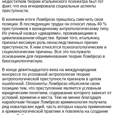
недостатком теории итальянского психиатра был тот
факт, что она игнорировала социальные аспекты
преступности.
В конечном итоге Ломброзо пришлось смягчить свои
позиции. В последующих трудах он относит лишь 40 %
преступников к врожденному антропологическому типу.
Их ученый назвал «дикарями», проживающими в
цивилизованном обществе. Кроме того, итальянец
признал весомую роль ненаследственных причин
преступности. К ним относятся психопатологические и
социологические причины. Все это послужило
основанием для переименования теории Ломброзо в
биосоциологическую.
В конце девятнадцатого века на международном
конгрессе по уголовной антропологии теорию
антропологической преступности признали в целом
ошибочной. Оппоненты Ломброзо объясняли свою
позицию тем, что преступление является условным
юридическим понятием, содержание которого зависит от
условий, времени и места. Тем не менее благодаря
наработкам Чезаре Ломброзо криминология получила
ряд новаторских идей, часть которых нашла применение
в криминологической практике и повлияла на создание