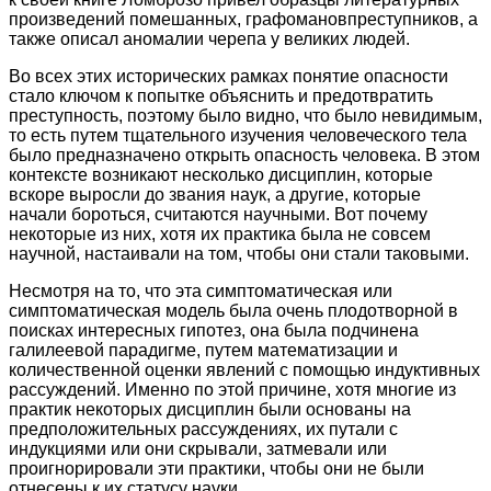
произведений помешанных, графомановпреступников, а
также описал аномалии черепа у великих людей.
Во всех этих исторических рамках понятие опасности
стало ключом к попытке объяснить и предотвратить
преступность, поэтому было видно, что было невидимым,
то есть путем тщательного изучения человеческого тела
было предназначено открыть опасность человека. В этом
контексте возникают несколько дисциплин, которые
вскоре выросли до звания наук, а другие, которые
начали бороться, считаются научными. Вот почему
некоторые из них, хотя их практика была не совсем
научной, настаивали на том, чтобы они стали таковыми.
Несмотря на то, что эта симптоматическая или
симптоматическая модель была очень плодотворной в
поисках интересных гипотез, она была подчинена
галилеевой парадигме, путем математизации и
количественной оценки явлений с помощью индуктивных
рассуждений. Именно по этой причине, хотя многие из
практик некоторых дисциплин были основаны на
предположительных рассуждениях, их путали с
индукциями или они скрывали, затмевали или
проигнорировали эти практики, чтобы они не были
отнесены к их статусу науки.