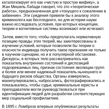
каталогизирует его как «чистую и простую мифику», а
Жан Мишель Лабади говорит, что это «теоретическая
работа», предназначенная для «тонущего к сожалению в
забвение». Эти суждения привели бы к анализу этого
криминолога как бесплодного, но для истории науки
важно исследовать условия, при которых концепции,
теории и когнитивные системы возникают или исчезают.
Затем, вместо того, чтобы предполагать нормативную
позицию правды этих теорий, мы заинтересованы в
изучении условий, которые позволили бы теории о
опасности индивида получить такое признание не только
в научном сценарии, но и в популярной обстановке.
Дискурсы, в которых тело рассматривалось как
показатель внутренних состояний и диспозиций
подозреваемых лиц, признак состояния эволюции групп
и более или менее надежный показатель нынешнего и
будущего рисков общества, Органы измерялись,
манипулировались, набросались, фотографировались и
показывались, чтобы судьи, криминальные юристы и
преподаватели могли руководствоваться при
идентификации людей для разработки соответствующих
мер социальной профилактики.
В 1895 г. Ломброзо впервые опубликовал результаты