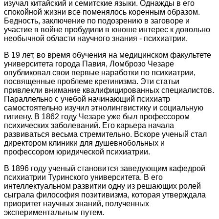
изучал китайский и семитские языки. Однажды в его
спокойной жизни все поменялось коренным образом.
Бедность, заключение по подозрению в заговоре и
участие в войне пробудили в юноше интерес к довольно
необычной области научного знания - психиатрии.
В 19 лет, во время обучения на медицинском факультете
университета города Павия, Ломброзо Чезаре
опубликовал свои первые наработки по психиатрии,
посвященные проблеме кретинизма. Эти статьи
привлекли внимание квалифицированных специалистов.
Параллельно с учебой начинающий психиатр
самостоятельно изучил этнолингвистику и социальную
гигиену. В 1862 году Чезаре уже был профессором
психических заболеваний. Его карьера начала
развиваться весьма стремительно. Вскоре ученый стал
директором клиники для душевнобольных и
профессором юридической психиатрии.
В 1896 году ученый становится заведующим кафедрой
психиатрии Туринского университета. В его
интеллектуальном развитии одну из решающих ролей
сыграла философия позитивизма, которая утверждала
приоритет научных знаний, полученных
экспериментальным путем.