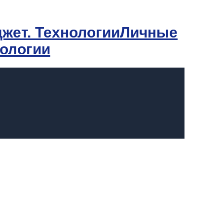
Личные
нологии