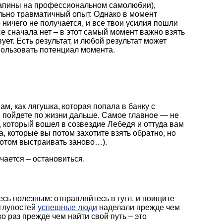
рапины на профессиональном самолюбии),
ольно травматичный опыт. Однако в момент
 ничего не получается, и все твои усилия пошли
се сначала нет – в этот самый момент важно взять
ует. Есть результат, и любой результат может
спользовать потенциал момента.
м, как лягушка, которая попала в банку с
 и пойдете по жизни дальше. Самое главное — не
н, который вошел в созвездие Лебедя и оттуда вам
а, которые вы потом захотите взять обратно, но
потом выстраивать заново…).
учается – остановиться.
сь полезным: отправляйтесь в гугл, и поищите
 глупостей
успешные люди
наделали прежде чем
о раз прежде чем найти свой путь – это