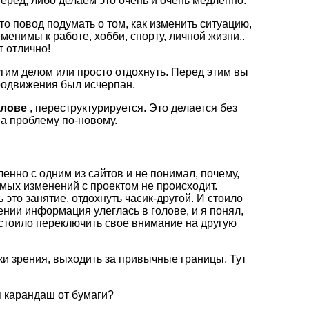
еред, либо делаем это очень и очень медленно.
о повод подумать о том, как изменить ситуацию,
менимы к работе, хобби, спорту, личной жизни..
т отлично!
угим делом или просто отдохнуть. Перед этим вы
родвижения был исчерпан.
олове
, переструктурируется. Это делается без
на проблему по-новому.
енно с одним из сайтов и не понимал, почему,
емых изменений с проектом не происходит.
это занятие, отдохнуть часик-другой. И стоило
ении информация улеглась в голове, и я понял,
 стоило переключить свое внимание на другую
ки зрения, выходить за привычные границы. Тут
я карандаш от бумаги?