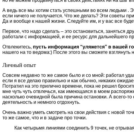
но не можем продвинуться в своих действиях ни на шаг вп
А ведь все мы хотим стать успешными во всем людьми . Эт
если ничего не получается. Что же делать? Эти советы при
Да и вообще к нашей жизни. Следуйте им, и у вас все буде
Первое, что надо сделать – это остановиться, заняться др
работали с информацией, и ее ресурс для дальнейшего п
Отвлекитесь,
пусть информация “уляжется” в вашей г
нашего на то ведома:) После этого вы сможете взглянуть 
Личный опыт
Совсем недавно то же самое было и со мной: работал удал
если я все делаю правильно и как обычно, никаких ожида
Потратил на это прилично времени, пока не решил бросить 
мне чуть чуть отвлечься, как имеющаяся в моем распоряж
насколько очевидной была причина остановки. А всего-то
деятельность и немного отдохнуть.
Очень важно уметь смотреть на свои действия с новой точ
то же самое, что и в задаче про точки.
Как четырьмя линиями соединить 9 точек, не отрыва