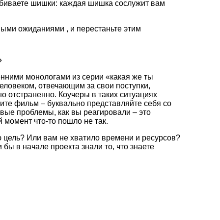
абиваете шишки: каждая шишка сослужит вам
нными ожиданиями , и перестаньте этим
»
енними монологами из серии «какая же ты
человеком, отвечающим за свои поступки,
о отстраненно. Коучеры в таких ситуациях
рите фильм – буквально представляйте себя со
рвые проблемы, как вы реагировали – это
 момент что-то пошло не так.
 цель? Или вам не хватило времени и ресурсов?
 бы в начале проекта знали то, что знаете