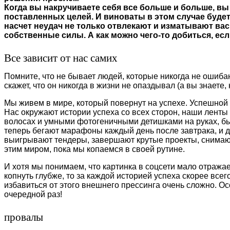
Когда вы накручиваете себя все больше и больше, вы
поставленных целей. И виноваты в этом случае будет
насчет неудач не только отвлекают и изматывают вас
собственные силы. А как можно чего-то добиться, есл
Все зависит от нас самих
Помните, что не бывает людей, которые никогда не ошиба
скажет, что он никогда в жизни не опаздывал (а вы знаете, 
Мы живем в мире, который повернут на успехе. Успешной
Нас окружают истории успеха со всех сторон, наши лент
волосах и умными фотогеничными детишками на руках, бы
теперь бегают марафоны каждый день после завтрака, и 
выигрывают тендеры, завершают крутые проекты, снимают
этим миром, пока мы копаемся в своей рутине.
И хотя мы понимаем, что картинка в соцсети мало отражае
копнуть глубже, то за каждой историей успеха скорее все
избавиться от этого внешнего прессинга очень сложно. Осо
очередной раз!
провалы