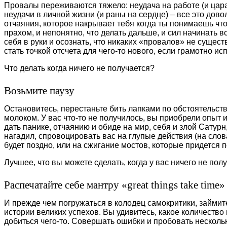
Провалы переживаются тяжело: неудача на работе (и ца
неудачи в личной жизни (и раны на сердце) – все это дов
отчаяния, которое накрывает тебя когда ты понимаешь что
прахом, и непонятно, что делать дальше, и сил начинать в
себя в руки и осознать, что никаких «провалов» не существ
стать точкой отсчета для чего-то нового, если грамотно и
Что делать когда ничего не получается?
Возьмите паузу
Остановитесь, перестаньте бить лапками по обстоятельства
молоком. У вас что-то не получилось, вы приобрели опыт
дать панике, отчаянию и обиде на мир, себя и злой Сатур
нагадил, спровоцировать вас на глупые действия (на слов
будет поздно, или на сжигание мостов, которые придется 
Лучшее, что вы можете сделать, когда у вас ничего не пол
Распечатайте себе мантру «great things take time»
И прежде чем погружаться в колодец самокритики, займите
истории великих успехов. Вы удивитесь, какое количество
добиться чего-то. Совершать ошибки и пробовать нескольк