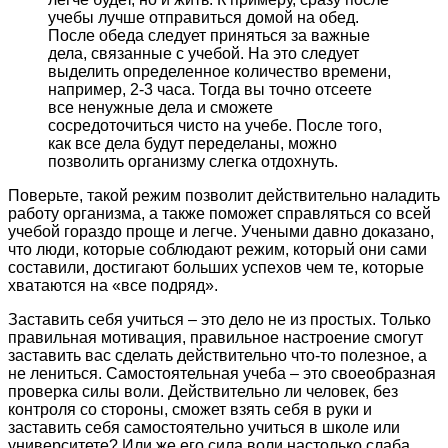
учебы лучше отправиться домой на обед.
После обеда следует приняться за важные
дела, связанные с учебой. На это следует
выделить определенное количество времени,
например, 2-3 часа. Тогда вы точно отсеете
все ненужные дела и сможете
сосредоточиться чисто на учебе. После того,
как все дела будут переделаны, можно
позволить организму слегка отдохнуть.
Поверьте, такой режим позволит действительно наладить
работу организма, а также поможет справляться со всей
учебой гораздо проще и легче. Учеными давно доказано,
что люди, которые соблюдают режим, который они сами
составили, достигают больших успехов чем те, которые
хватаются на «все подряд».
Заставить себя учиться – это дело не из простых.
Только
правильная мотивация, правильное настроение смогут
заставить вас сделать действительно что-то полезное, а
не лениться.
Самостоятельная учеба – это своеобразная
проверка силы воли. Действительно ли человек, без
контроля со стороны, сможет взять себя в руки и
заставить себя самостоятельно учиться в школе или
университете? Или же его сила воли настолько слаба,