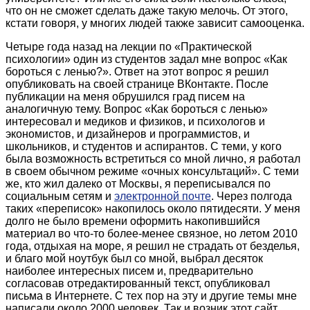
что он не сможет сделать даже такую мелочь. От этого,
кстати говоря, у многих людей также зависит самооценка.
Четыре года назад на лекции по «Практической
психологии» один из студентов задал мне вопрос «Как
бороться с ленью?». Ответ на этот вопрос я решил
опубликовать на своей странице ВКонтакте. После
публикации на меня обрушился град писем на
аналогичную тему. Вопрос «Как бороться с ленью»
интересовал и медиков и физиков, и психологов и
экономистов, и дизайнеров и программистов, и
школьников, и студентов и аспирантов. С теми, у кого
была возможность встретиться со мной лично, я работал
в своем обычном режиме «очных консультаций». С теми
же, кто жил далеко от Москвы, я переписывался по
социальным сетям и
электронной почте
. Через полгода
таких «переписок» накопилось около пятидесяти. У меня
долго не было времени оформить накопившийся
материал во что-то более-менее связное, но летом 2010
года, отдыхая на море, я решил не страдать от безделья,
и благо мой ноутбук был со мной, выбрал десяток
наиболее интересных писем и, предварительно
согласовав отредактированный текст, опубликовал
письма в Интернете. С тех пор на эту и другие темы мне
написали около 2000 человек. Так и возник этот сайт,