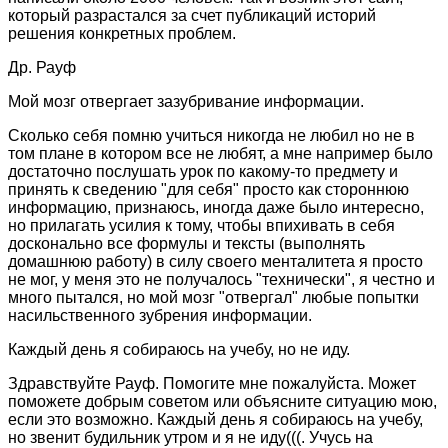
который разрастался за счет публикаций историй
решения конкретных проблем.
Др. Рауф
Мой мозг отвергает зазубривание информации.
Сколько себя помню учиться никогда не любил но не в
том плане в котором все не любят, а мне например было
достаточно послушать урок по какому-то предмету и
принять к сведению "для себя" просто как стороннюю
информацию, признаюсь, иногда даже было интересно,
но прилагать усилия к тому, чтобы впихивать в себя
досконально все формулы и тексты (выполнять
домашнюю работу) в силу своего менталитета я просто
не мог, у меня это не получалось "технически", я честно и
много пытался, но мой мозг "отвергал" любые попытки
насильственного зубрения информации.
Каждый день я собираюсь на учебу, но не иду.
Здравствуйте Рауф. Помогите мне пожалуйста. Может
поможете добрым советом или объясните ситуацию мою,
если это возможно. Каждый день я собираюсь на учебу,
но звенит будильник утром и я не иду(((. Учусь на