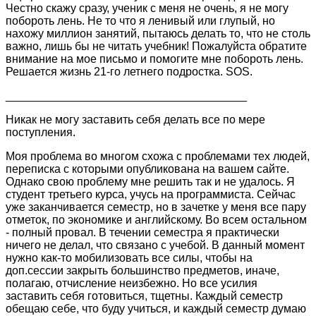
Честно скажу сразу, ученик с меня не очень, я не могу
побороть лень. Не то что я ленивый или глупый, но
нахожу миллион занятий, пытаюсь делать то, что не столь
важно, лишь бы не читать учебник! Пожалуйста обратите
внимание на мое письмо и помогите мне побороть лень.
Решается жизнь 21-го летнего подростка. SOS.
______________________________________
Никак не могу заставить себя делать все по мере
поступления.
Моя проблема во многом схожа с проблемами тех людей,
переписка с которыми опубликована на вашем сайте.
Однако свою проблему мне решить так и не удалось. Я
студент третьего курса, учусь на программиста. Сейчас
уже заканчивается семестр, но в зачетке у меня все пару
отметок, по экономике и английскому. Во всем остальном
- полный провал. В течении семестра я практически
ничего не делал, что связано с учебой. В данный момент
нужно как-то мобилизовать все силы, чтобы на
доп.сессии закрыть большинство предметов, иначе,
полагаю, отчисление неизбежно. Но все усилия
заставить себя готовиться, тщетны. Каждый семестр
обещаю себе, что буду учиться, и каждый семестр думаю