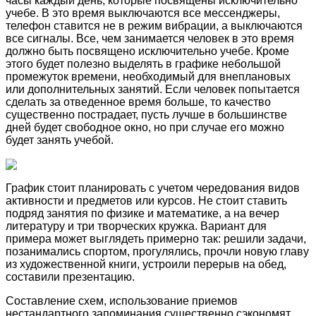
часы каждый день, которые посвящены исключительно
учебе. В это время выключаются все мессенджеры,
телефон ставится не в режим вибрации, а выключаются
все сигналы. Все, чем занимается человек в это время
должно быть посвящено исключительно учебе. Кроме
этого будет полезно выделять в графике небольшой
промежуток времени, необходимый для внеплановых
или дополнительных занятий. Если человек попытается
сделать за отведенное время больше, то качество
существенно пострадает, пусть лучше в большинстве
дней будет свободное окно, но при случае его можно
будет занять учебой.
График стоит планировать с учетом чередования видов
активности и предметов или курсов. Не стоит ставить
подряд занятия по физике и математике, а на вечер
литературу и три творческих кружка. Вариант для
примера может выглядеть примерно так: решили задачи,
позанимались спортом, прогулялись, прочли новую главу
из художественной книги, устроили перерыв на обед,
составили презентацию.
Составление схем, использование приемов
нестандартного запоминания существенно сэкономят