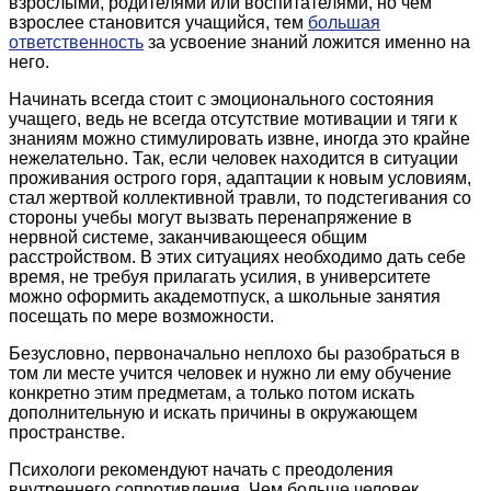
взрослыми, родителями или воспитателями, но чем
взрослее становится учащийся, тем
большая
ответственность
за усвоение знаний ложится именно на
него.
Начинать всегда стоит с эмоционального состояния
учащего, ведь не всегда отсутствие мотивации и тяги к
знаниям можно стимулировать извне, иногда это крайне
нежелательно. Так, если человек находится в ситуации
проживания острого горя, адаптации к новым условиям,
стал жертвой коллективной травли, то подстегивания со
стороны учебы могут вызвать перенапряжение в
нервной системе, заканчивающееся общим
расстройством. В этих ситуациях необходимо дать себе
время, не требуя прилагать усилия, в университете
можно оформить академотпуск, а школьные занятия
посещать по мере возможности.
Безусловно, первоначально неплохо бы разобраться в
том ли месте учится человек и нужно ли ему обучение
конкретно этим предметам, а только потом искать
дополнительную и искать причины в окружающем
пространстве.
Психологи рекомендуют начать с преодоления
внутреннего сопротивления. Чем больше человек