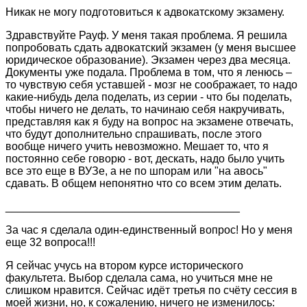
Никак не могу подготовиться к адвокатскому экзамену.
Здравствуйте Рауф. У меня такая проблема. Я решила
попробовать сдать адвокатский экзамен (у меня высшее
юридическое образование). Экзамен через два месяца.
Документы уже подала. Проблема в том, что я ленюсь –
то чувствую себя уставшей - мозг не соображает, то надо
какие-нибудь дела поделать, из серии - что бы поделать,
чтобы ничего не делать, то начинаю себя накручивать,
представляя как я буду на вопрос на экзамене отвечать,
что будут дополнительно спрашивать, после этого
вообще ничего учить невозможно. Мешает то, что я
постоянно себе говорю - вот, дескать, надо было учить
все это еще в ВУЗе, а не по шпорам или "на авось"
сдавать. В общем непонятно что со всем этим делать.
______________________________________
За час я сделала один-единственный вопрос! Но у меня
еще 32 вопроса!!!
Я сейчас учусь на втором курсе исторического
факультета. Выбор сделала сама, но учиться мне не
слишком нравится. Сейчас идёт третья по счёту сессия в
моей жизни, но, к сожалению, ничего не изменилось: