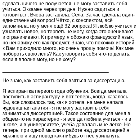
сделать ничего не получается, не могу заставить себя
учиться. Экзамен через три дня. Нужно садиться и
готовиться. Вчера заставила. Села. За час сделала один-
единственный вопрос! Чётко, с конспектом, всё
запомнила, но у меня ещё 32 вопроса! Я люблю учиться и
узнавать новое, но терпеть не могу, когда это оценивают
и ограничивают. К примеру, я обожаю французский язык,
но ненавижу его как предмет. Знаю, что похожих историй
к Вам приходило много, но очень прошу помочь! Как мне
побороть свою лень? Как уговорить себя что-то делать,
если я вполне могу, но не хочу?
______________________________________
Не знаю, как заставить себя взяться за диссертацию.
Я аспирантка первого года обучения. Всегда мечтала
поступить в аспирантуру, и вот теперь, когда, казалось
бы, все сложилось так, как я хотела, на меня напала
чудовищная апатия - я не могу заставить себя
заниматься диссертацией. Такое состояние для меня в
общем-то не характерно - я всегда любила учиться - и в
школе, и в университете, учеба давалась мне легко. Но
теперь, при одной мысли о работе над диссертацией я
мрачнею и ищу повод как-нибудь от нее увильнуть.