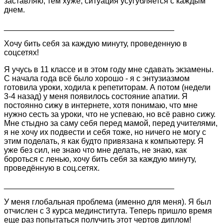
заставляю, тем хуже, ситуация усугубляется с каждым
днем.
______________________________________
Хочу бить себя за каждую минуту, проведенную в
соцсетях!
Я учусь в 11 классе и в этом году мне сдавать экзамены.
С начала года всё было хорошо - я с энтузиазмом
готовила уроки, ходила к репетиторам. А потом (недели
3-4 назад) у меня появилось состояние апатии. Я
постоянно сижу в интернете, хотя понимаю, что мне
нужно сесть за уроки, что не успеваю, но всё равно сижу.
Мне стыдно за саму себя перед мамой, перед учителями,
я не хочу их подвести и себя тоже, но ничего не могу с
этим поделать, я как будто привязана к компьютеру. Я
уже без сил, не знаю что мне делать, не знаю, как
бороться с ленью, хочу бить себя за каждую минуту,
проведённую в соц.сетях.
______________________________________
У меня глобальная проблема (именно для меня). Я был
отчислен с 3 курса мединститута. Теперь пришло время
еще раз попытаться получить этот чертов диплом!