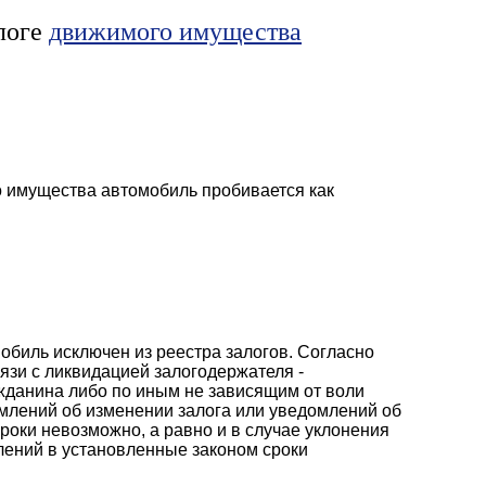
алоге
движимого имущества
о имущества автомобиль пробивается как
мобиль исключен из реестра залогов. Согласно
вязи с ликвидацией залогодержателя -
жданина либо по иным не зависящим от воли
млений об изменении залога или уведомлений об
роки невозможно, а равно и в случае уклонения
лений в установленные законом сроки