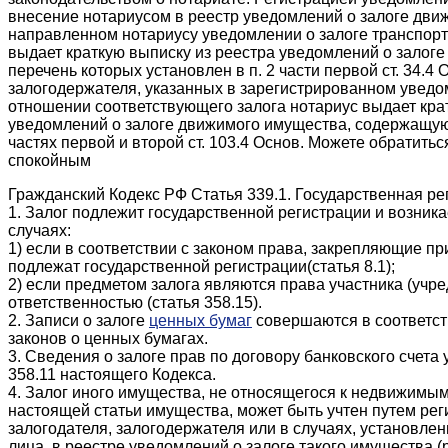
внесение нотариусом в реестр уведомлений о залоге дв
направленном нотариусу уведомлении о залоге транспорт
выдает краткую выписку из реестра уведомлений о залог
перечень которых установлен в п. 2 части первой ст. 34.4
залогодержателя, указанных в зарегистрированном уведом
отношении соответствующего залога нотариус выдает кра
уведомлений о залоге движимого имущества, содержащую
частях первой и второй ст. 103.4 Основ. Можете обратитьс
спокойным
Гражданский Кодекс РФ Статья 339.1. Государственная рег
1. Залог подлежит государственной регистрации и возник
случаях:
1) если в соответствии с законом права, закрепляющие 
подлежат государственной регистрации(статья 8.1);
2) если предметом залога являются права участника (учр
ответственностью (статья 358.15).
2. Записи о залоге
ценных бумаг
совершаются в соответст
законов о ценных бумагах.
3. Сведения о залоге прав по договору банковского счета
358.11 настоящего Кодекса.
4. Залог иного имущества, не относящегося к недвижимым 
настоящей статьи имущества, может быть учтен путем рег
залогодателя, залогодержателя или в случаях, установлен
лица, в реестре уведомлений о залоге такого имущества 