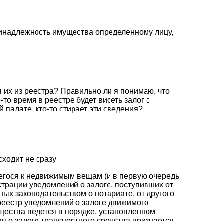
принадлежность имущества определенному лицу,
я их из реестра? Правильно ли я понимаю, что
то время в реестре будет висеть залог с
 палате, кто-то стирает эти сведения?
сходит не сразу
сящегося к недвижимым вещам (и в первую очередь
страции уведомлений о залоге, поступивших от
ных законодательством о нотариате, от другого
(реестр уведомлений о залоге движимого
щества ведется в порядке, установленном
я о залоге транспортного средства признается