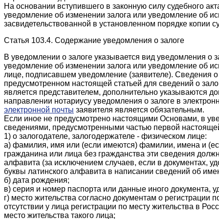
На основании вступившего в законную силу судебного акт
уведомление об изменении залога или уведомление об ис
засвидетельствованной в установленном порядке копии су
Статья 103.4. Содержание уведомления о залоге
В уведомлении о залоге указывается вид уведомления о з
уведомление об изменении залога или уведомление об иск
лице, подписавшем уведомление (заявителе). Сведения о 
предусмотренном настоящей статьей для сведений о зало
является представителем, дополнительно указываются д
направлении нотариусу уведомления о залоге в электрон
электронной почты
заявителя является обязательным.
Если иное не предусмотрено настоящими Основами, в уве
сведениями, предусмотренными частью первой настоящей
1) о залогодателе, залогодержателе - физическом лице:
а) фамилия, имя или (если имеются) фамилии, имена и (е
гражданина или лица без гражданства эти сведения долж
алфавита (за исключением случаев, если в документах, у
буквы латинского алфавита в написании сведений об имен
б) дата рождения;
в) серия и номер паспорта или данные иного документа, 
г) место жительства согласно документам о регистрации 
отсутствии у лица регистрации по месту жительства в Ро
место жительства такого лица;