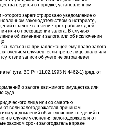
щества ведется в порядке, установленном
и которого зарегистрировано уведомление о
тановленном законодательством о нотариате,
ений о залоге в течение трех рабочих дней с
нии или о прекращении залога. В случаях,
ление об изменении залога или об исключении
цо.
е ссылаться на принадлежащее ему право залога
исключением случаев, если третье лицо знало или
тсутствие записи об учете не затрагивает
иате" (утв. ВС РФ 11.02.1993 N 4462-1) (ред. от
едомлений о залоге движимого имущества или
ию суда
юридического лица или со смертью
м от воли залогодержателя причинам
а или уведомлений об исключении сведений о
но и в случае уклонения залогодержателя от
ые законом сроки залогодатель вправе