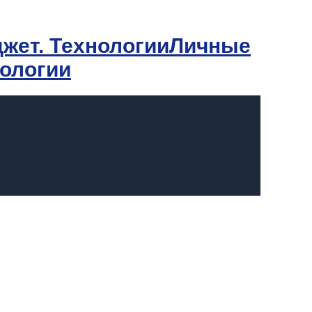
Личные
нологии