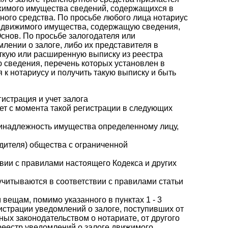
ижимого имущества сведений, содержащихся в
ного средства. По просьбе любого лица нотариус
е движимого имущества, содержащую сведения,
 Основ. По просьбе залогодателя или
лении о залоге, либо их представителя в
ткую или расширенную выписку из реестра
 сведения, перечень которых установлен в
я к нотариусу и получить такую выписку и быть
истрация и учет залога
ает с момента такой регистрации в следующих
принадлежность имущества определенному лицу,
едителя) общества с ограниченной
вии с правилами настоящего Кодекса и других
 учитываются в соответствии с правилами статьи
вещам, помимо указанного в пунктах 1 - 3
истрации уведомлений о залоге, поступивших от
ных законодательством о нотариате, от другого
(реестр уведомлений о залоге движимого