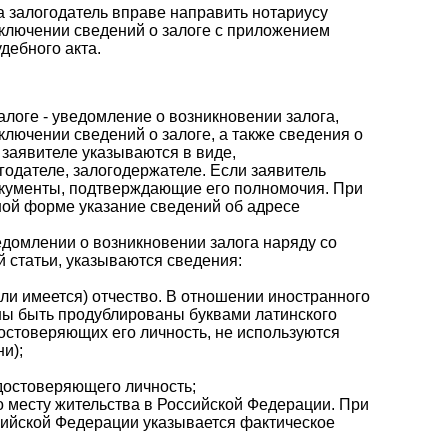
а залогодатель вправе направить нотариусу
ключении сведений о залоге с приложением
дебного акта.
алоге - уведомление о возникновении залога,
лючении сведений о залоге, а также сведения о
заявителе указываются в виде,
годателе, залогодержателе. Если заявитель
окументы, подтверждающие его полномочия. При
ной форме указание сведений об адресе
домлении о возникновении залога наряду со
 статьи, указываются сведения:
сли имеется) отчество. В отношении иностранного
ны быть продублированы буквами латинского
достоверяющих его личность, не используются
и);
удостоверяющего личность;
по месту жительства в Российской Федерации. При
ссийской Федерации указывается фактическое