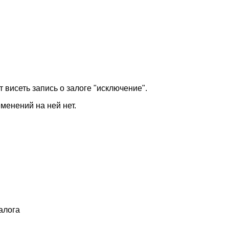
т висеть запись о залоге "исключение".
менений на ней нет.
алога