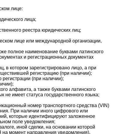
ском лице:
дического лица;
ственного реестра юридических лиц;
ческом лице или международной организации,
акже полное наименование буквами латинского
документах и регистрационных документах
ц, в котором зарегистрировано лицо, а при
уществившей регистрацию (при наличии);
 регистрации (при наличии);
ичии);
ого алфавита, а также буквами латинского
ык не имеет статуса государственного языка;
икационный номер транспортного средства (VIN)
ения. При наличии иного цифрового или
ений, которые идентифицируют заложенное
льном поле уведомления;
залоге, иной сделки, на основании которой
ий на момент направления уведомления).