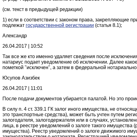
(см. текст в предыдущей редакции)
1) если в соответствии с законом права, закрепляющие 
подлежат
государственной регистрации
(статья 8.1);
Александр
26.04.2017 | 10:52
Так все же кто именно удаляет сведения после исключени
натариус подает уведомление об исключении. Далее какое-
пометкой "исключен", а затем в федеральной нотариальной
Юсупов Азизбек
26.04.2017 | 11:01
После подачи документов убирается палатой. Но это прои
В силу п. 4 ст. 339.1 ГК залог иного имущества, не отно
это транспортные средства), может быть учтен путем реги
залогодателя, залогодержателя или в случаях, установлен
лица, в реестре уведомлений о залоге такого имущества 
имущества). Реестр уведомлений о залоге движимого иму
законодательством о нотариате. Регистрацией уведомлени