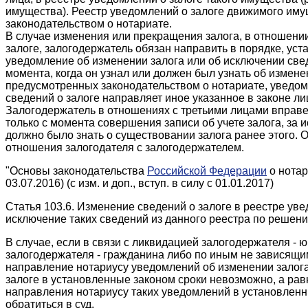
имущества). Реестр уведомлений о залоге движимого иму
законодательством о нотариате.
В случае изменения или прекращения залога, в отношени
залоге, залогодержатель обязан направить в порядке, ус
уведомление об изменении залога или об исключении свед
момента, когда он узнал или должен был узнать об измене
предусмотренных законодательством о нотариате, уведом
сведений о залоге направляет иное указанное в законе ли
Залогодержатель в отношениях с третьими лицами вправ
только с момента совершения записи об учете залога, за 
должно было знать о существовании залога ранее этого. О
отношения залогодателя с залогодержателем.
"Основы законодательства
Российской Федерации
о нотар
03.07.2016) (с изм. и доп., вступ. в силу с 01.01.2017)
Статья 103.6. Изменение сведений о залоге в реестре ув
исключение таких сведений из данного реестра по решен
В случае, если в связи с ликвидацией залогодержателя - 
залогодержателя - гражданина либо по иным не зависящи
направление нотариусу уведомлений об изменении залог
залоге в установленные законом сроки невозможно, а рав
направления нотариусу таких уведомлений в установленн
обратиться в суд.