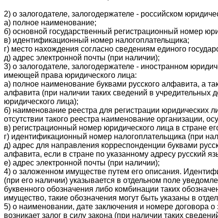
2) о залогодателе, залогодержателе - российском юридиче
а) полное наименование;
б) основной государственный регистрационный номер юри
в) идентификационный номер налогоплательщика;
г) место нахождения согласно сведениям единого государ
д) адрес электронной почты (при наличии);
3) о залогодателе, залогодержателе - иностранном юриди
имеющей права юридического лица:
а) полное наименование буквами русского алфавита, а т
алфавита (при наличии таких сведений в учредительных 
юридического лица);
б) наименование реестра для регистрации юридических ли
отсутствии такого реестра наименование организации, ос
в) регистрационный номер юридического лица в стране его
г) идентификационный номер налогоплательщика (при нал
д) адрес для направления корреспонденции буквами русск
алфавита, если в стране по указанному адресу русский яз
е) адрес электронной почты (при наличии);
4) о заложенном имуществе путем его описания. Идентиф
(при его наличии) указывается в отдельном поле уведомл
буквенного обозначения либо комбинации таких обознач
имущество, такие обозначения могут быть указаны в отде
5) о наименовании, дате заключения и номере договора о 
возникает залог в силу закона (при наличии таких сведен