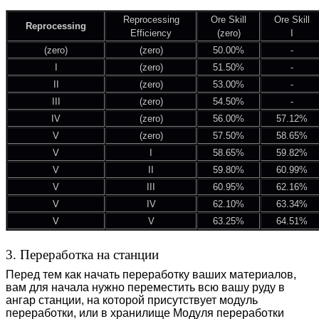
Reprocessing
Ore Skill
Ore Skill
Reprocessing
Efficiency
(zero)
I
(zero)
(zero)
50.00%
-
I
(zero)
51.50%
-
II
(zero)
53.00%
-
III
(zero)
54.50%
-
IV
(zero)
56.00%
57.12%
V
(zero)
57.50%
58.65%
V
I
58.65%
59.82%
V
II
59.80%
60.99%
V
III
60.95%
62.16%
V
IV
62.10%
63.34%
V
V
63.25%
64.51%
3. Переработка на станции
Перед тем как начать переработку ваших материалов,
вам для начала нужно переместить всю вашу руду в
ангар станции, на которой присутствует модуль
переработки, или в хранилище Модуля переработки