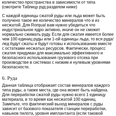
количество пространства в зависимости от типа
(смотрите Таблицу руд разделом ниже)
С каждой единицы сжатой руды или льда может быть
получено такое же количество минералов что и из
несжатой. Для Rorqual вам нужно убедиться что
индустриальное ядро активно, иначе он не сможет
нормально сжимать руду. Если для сжатия имеется более
чем 100 единиц руды или 1-ой единицы льда, то вся руда/
лед будут сжаты и будут готовы к использованию вместе
с остатками несжатых ресурсов. Фактически, процесс
сжатия придуман для максимально эффективного и
безопасного использования грузового отсека при
производстве в системах с низким и нулевым уровнями
безопасности.
6. Руда
Данная таблица отображает состав минералов каждого
типа руды, а также места, где она может быть найдена.
Для переработки сжатой руды нужно всего 1 единицу
материала, в то время как несжатой 100 единиц.
Заметьте, что фактический выход минералов с руды
зависит от базового показателя станции переработки,
навыков пилота, уровня имплантанта (если таковой