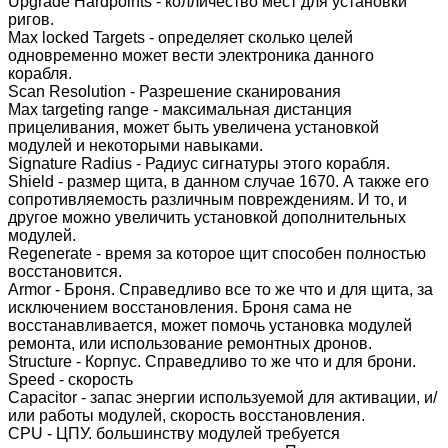
Upgrade Hardpoints - колличество мест для установки
ригов.
Max locked Targets - определяет сколько целей
одновременно может вести электроника данного
корабля.
Scan Resolution - Разрешение сканирования
Max targeting range - максимальная дистанция
прицеливания, может быть увеличена установкой
модулей и некоторыми навыками.
Signature Radius - Радиус сигнатуры этого корабля.
Shield - размер щита, в данном случае 1670. А также его
сопротивляемость различным повреждениям. И то, и
другое можно увеличить установкой дополнительных
модулей.
Regenerate - время за которое щит способен полностью
восстановится.
Armor - Броня. Справедливо все то же что и для щита, за
исключением восстановления. Броня сама не
восстанавливается, может помочь установка модулей
ремонта, или использование ремонтных дронов.
Structure - Корпус. Справедливо то же что и для брони.
Speed - скорость
Capacitor - запас энергии используемой для активации, и/
или работы модулей, скорость восстановления.
CPU - ЦПУ. большинству модулей требуется