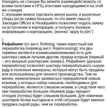
Находясь на станции Вы можете взаимодействовать со
всеми пилотами и НПЦ агентами находящимися на этой
же станции.
С игроками можно торговать минуя рынок, и рыночные
сборы.(если сумма большая, то это имеет смысл)
Закладки Offices & Headquaters позволяют подать заявку
на вступление в корпорацию, и получить базовую
информацию о корпорациях. (кнопка "apply to join")
)
Рефайнинг
(от англ. Refining, также известный как
переработка (перевод англ. Reprocessing); эти два
термина являются взаимозаменяемыми) есть для
шахтера самым лучшим другом, правда вторым (первый
– его мощные шахтерские лазеры). Рефайнинг (дальше
переработка) позволяет шахтеру перерабатывать сырую
руду в полезные минералы, которые могут быть проданы
или использованы для личного производства. Тем не
менее, нежелательно заниматься переработкой новым
игрокам, у которых набор навыков, необходимых для
переработки, является слишком низким, в следствии чего
при переработке больших объёмов руды процент
отходов (потерь) будет слишком большим. Для новичков-
шахтеров более выгодным в этой ситуации будет именно
продажа сырой руды, чем ее переработка.