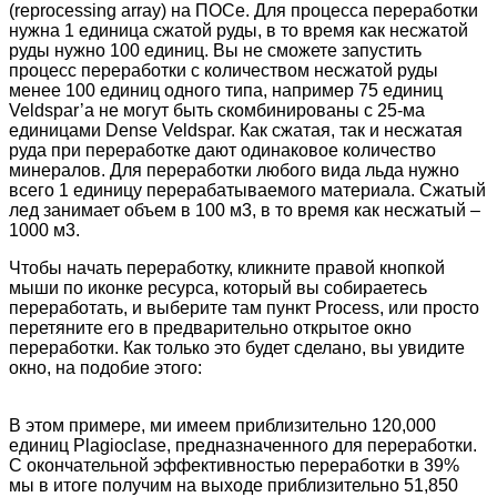
(reprocessing array) на ПОСе. Для процесса переработки
нужна 1 единица сжатой руды, в то время как несжатой
руды нужно 100 единиц. Вы не сможете запустить
процесс переработки с количеством несжатой руды
менее 100 единиц одного типа, например 75 единиц
Veldspar’а не могут быть скомбинированы с 25-ма
единицами Dense Veldspar. Как сжатая, так и несжатая
руда при переработке дают одинаковое количество
минералов. Для переработки любого вида льда нужно
всего 1 единицу перерабатываемого материала. Сжатый
лед занимает объем в 100 м3, в то время как несжатый –
1000 м3.
Чтобы начать переработку, кликните правой кнопкой
мыши по иконке ресурса, который вы собираетесь
переработать, и выберите там пункт Process, или просто
перетяните его в предварительно открытое окно
переработки. Как только это будет сделано, вы увидите
окно, на подобие этого:
В этом примере, ми имеем приблизительно 120,000
единиц Plagioclase, предназначенного для переработки.
С окончательной эффективностью переработки в 39%
мы в итоге получим на выходе приблизительно 51,850