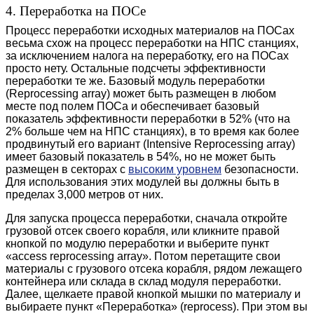
4. Переработка на ПОСе
Процесс переработки исходных материалов на ПОСах
весьма схож на процесс переработки на НПС станциях,
за исключением налога на переработку, его на ПОСах
просто нету. Остальные подсчеты эффективности
переработки те же. Базовый модуль переработки
(Reprocessing array) может быть размещен в любом
месте под полем ПОСа и обеспечивает базовый
показатель эффективности переработки в 52% (что на
2% больше чем на НПС станциях), в то время как более
продвинутый его вариант (Intensive Reprocessing array)
имеет базовый показатель в 54%, но не может быть
размещен в секторах с
высоким уровнем
безопасности.
Для использования этих модулей вы должны быть в
пределах 3,000 метров от них.
Для запуска процесса переработки, сначала откройте
грузовой отсек своего корабля, или кликните правой
кнопкой по модулю переработки и выберите пункт
«access reprocessing array». Потом перетащите свои
материалы с грузового отсека корабля, рядом лежащего
контейнера или склада в склад модуля переработки.
Далее, щелкаете правой кнопкой мышки по материалу и
выбираете пункт «Переработка» (reprocess). При этом вы