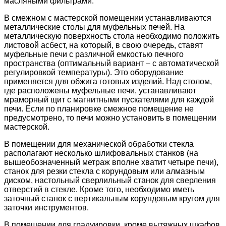
масляными фильтрами.
В смежном с мастерской помещении устанавливаются
металлические столы для муфельных печей. На
металлическую поверхность стола необходимо положить
листовой асбест, на который, в свою очередь, ставят
муфельные печи с различной емкостью печного
пространства (оптимальный вариант – с автоматической
регулировкой температуры). Это оборудование
применяется для обжига готовых изделий. Над столом,
где расположены муфельные печи, устанавливают
мраморный щит с магнитными пускателями для каждой
печи. Если по планировке смежное помещение не
предусмотрено, то печи можно установить в помещении
мастерской.
В помещении для механической обработки стекла
располагают несколько шлифовальных станков (на
вышеобозначенный метраж вполне хватит четыре печи),
станок для резки стекла с корундовым или алмазным
диском, настольный сверлильный станок для сверления
отверстий в стекле. Кроме того, необходимо иметь
заточный станок с вертикальным корундовым кругом для
заточки инструментов.
В помещении для градуировки, кроме вытяжных шкафов,