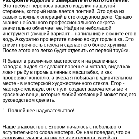
Раскройте изделие и завершите его изготовление.
Это требует переноса вашего изделия на другой
стержень, который называется понтией. Это одна из
самых сложных операций в стеклодувном деле. Однако
знание небольшого профессионального секрета
значительно облегчает ее. Найдите небольшой
инструмент (лучший вариант – напильник) и окуните его в
воду. Аккуратно прочертите линию вокруг горлышка. Это
снизит прочность стекла и сделает его более хрупким.
После этого его легко будет отделить от первой трубки.
Я бывал в различных мастерских и на различных
заводах, видел как делают варенье и металл, видел как
ловят рыбу в промышленных масштабах, и как
проверяют коноплю, а вчера я побывал в удивительном
месте - в мастерской художественного стекла. Егор -
мастер-стеклодув, он с нуля создает замечательные и
красивые вещи, которые любой желающий может под его
руководством сделать.
1. Полнейшее надувательство!
Наше знакомство с Егором началось с небольшого
вступительного слова мастера. Он нам поведал, что он
самоучка, учился на видео из интернета, какой-то