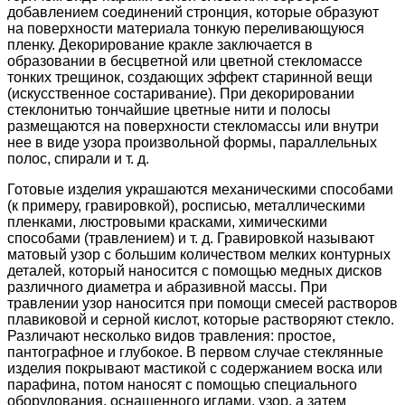
добавлением соединений стронция, которые образуют
на поверхности материала тонкую переливающуюся
пленку. Декорирование кракле заключается в
образовании в бесцветной или цветной стекломассе
тонких трещинок, создающих эффект старинной вещи
(искусственное состаривание). При декорировании
стеклонитью тончайшие цветные нити и полосы
размещаются на поверхности стекломассы или внутри
нее в виде узора произвольной формы, параллельных
полос, спирали и т. д.
Готовые изделия украшаются механическими способами
(к примеру, гравировкой), росписью, металлическими
пленками, люстровыми красками, химическими
способами (травлением) и т. д. Гравировкой называют
матовый узор с большим количеством мелких контурных
деталей, который наносится с помощью медных дисков
различного диаметра и абразивной массы. При
травлении узор наносится при помощи смесей растворов
плавиковой и серной кислот, которые растворяют стекло.
Различают несколько видов травления: простое,
пантографное и глубокое. В первом случае стеклянные
изделия покрывают мастикой с содержанием воска или
парафина, потом наносят с помощью специального
оборудования, оснащенного иглами, узор, а затем