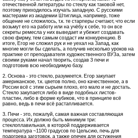
отечественной литературы по стеклу как таковой нет,
поэтому приходилось изучать западную. С русскими
мастерами из академии Штиглица, например, тоже
общение не сложилось, т.к. те старперы считают, что если
возьмут его на работу или на учёбу к себе, то он все
секреты ремесла у них выведает и убежит создавать
свою фирму, тем самым создаст им конкуренцию. В
итоге, Егор не сложил рук и не уехал на Запад, как
многие могли бы сделать, а получив несколько уроков на
практике от преподавателя художественного ВУЗа, затем
своими руками начал творить, создав 3 печи и
подготовив всю необходимую базу.
2. Основа - это стекло, разумеется. Егор закупает
американское, т.к. цветов полно, оно качественное, а в
России всё с этим сырьем плохо, его мало и не достать.
Стекло закупается либо в виде подобных листов-
пластин, либо в форме кубиков, что в принципе всё
равно, ведь в печи всё растапливается.
3. Печи - это, пожалуй, самая важная составляющая
процесса. Их должно быть минимум три:
стеклоплавильная, в которой поддерживается
температура ~1100 градусов по Цельсию, печь для
подогрева заготовок, а также опечек для остужения