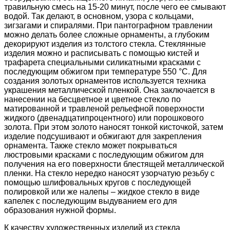
травильную смесь на 15-20 минут, после чего ее смывают
водой. Так делают, в основном, узора с кольцами,
зигзагами и спиралями. При пантографном травлении
можно делать более сложные орнаменты, а глубоким
декорируют изделия из толстого стекла. Стеклянные
изделия можно и расписывать с помощью кистей и
трафарета специальными силикатными красками с
последующим обжигом при температуре 550 °С. Для
создания золотых орнаментов используется техника
украшения металлической пленкой. Она заключается в
нанесении на бесцветное и цветное стекло по
матированной и травленой рельефной поверхности
жидкого (двенадцатипроцентного) или порошкового
золота. При этом золото наносят тонкой кисточкой, затем
изделие подсушивают и обжигают для закрепления
орнамента. Также стекло может покрываться
люстровыми красками с последующим обжигом для
получения на его поверхности блестящей металлической
пленки. На стекло нередко наносят узорчатую резьбу с
помощью шлифовальных кругов с последующей
полировкой или же налепы – жидкое стекло в виде
капелек с последующим выдуванием его для
образования нужной формы.
К качеству художественных изделий из стекла