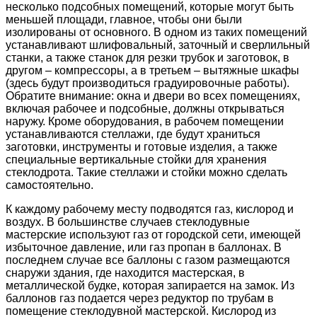
несколько подсобных помещений, которые могут быть
меньшей площади, главное, чтобы они были
изолированы от основного. В одном из таких помещений
устанавливают шлифовальный, заточный и сверлильный
станки, а также станок для резки трубок и заготовок, в
другом – компрессоры, а в третьем – вытяжные шкафы
(здесь будут производиться градуировочные работы).
Обратите внимание: окна и двери во всех помещениях,
включая рабочее и подсобные, должны открываться
наружу. Кроме оборудования, в рабочем помещении
устанавливаются стеллажи, где будут храниться
заготовки, инструменты и готовые изделия, а также
специальные вертикальные стойки для хранения
стеклодрота. Такие стеллажи и стойки можно сделать
самостоятельно.
К каждому рабочему месту подводятся газ, кислород и
воздух. В большинстве случаев стеклодувные
мастерские используют газ от городской сети, имеющей
избыточное давление, или газ пропан в баллонах. В
последнем случае все баллоны с газом размещаются
снаружи здания, где находится мастерская, в
металлической будке, которая запирается на замок. Из
баллонов газ подается через редуктор по трубам в
помещение стеклодувной мастерской. Кислород из