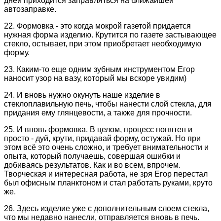
дней приходится заправляться на ближайшей
автозаправке.
22. Формовка - это когда мокрой газетой придается
нужная форма изделию. Крутится по газете застывающее
стекло, остывает, при этом приобретает необходимую
форму.
23. Каким-то еще одним зубным инструментом Егор
наносит узор на вазу, который мы вскоре увидим)
24. И вновь нужно окунуть наше изделие в
стеклоплавильную печь, чтобы нанести слой стекла, для
придания ему глянцевости, а также для прочности.
25. И вновь формовка. В целом, процесс понятен и
просто - дуй, крути, придавай форму, остужай. Но при
этом всё это очень сложно, и требует внимательности и
опыта, который получаешь, совершая ошибки и
добиваясь результатов. Как и во всем, впрочем.
Творческая и интересная работа, не зря Егор перестал
был офисным планктоном и стал работать руками, круто
же.
26. Здесь изделие уже с дополнительным слоем стекла,
что мы недавно нанесли, отправляется вновь в печь.