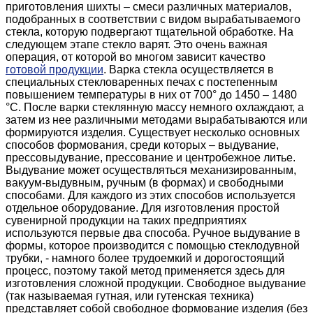
приготовления шихты – смеси различных материалов,
подобранных в соответствии с видом вырабатываемого
стекла, которую подвергают тщательной обработке. На
следующем этапе стекло варят. Это очень важная
операция, от которой во многом зависит качество
готовой продукции
. Варка стекла осуществляется в
специальных стекловаренных печах с постепенным
повышением температуры в них от 700° до 1450 – 1480
°С. После варки стеклянную массу немного охлаждают, а
затем из нее различными методами вырабатываются или
формируются изделия. Существует несколько основных
способов формования, среди которых – выдувание,
прессовыдувание, прессование и центробежное литье.
Выдувание может осуществляться механизированным,
вакуум-выдувным, ручным (в формах) и свободными
способами. Для каждого из этих способов используется
отдельное оборудование. Для изготовления простой
сувенирной продукции на таких предприятиях
используются первые два способа. Ручное выдувание в
формы, которое производится с помощью стеклодувной
трубки, - намного более трудоемкий и дорогостоящий
процесс, поэтому такой метод применяется здесь для
изготовления сложной продукции. Свободное выдувание
(так называемая гутная, или гутенская техника)
представляет собой свободное формование изделия (без