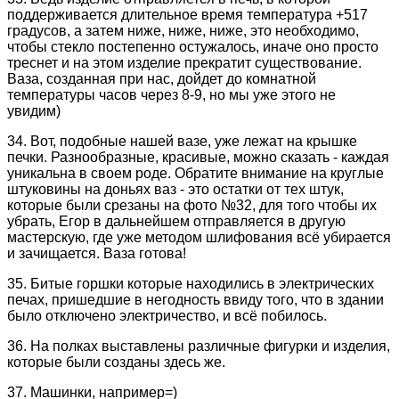
поддерживается длительное время температура +517
градусов, а затем ниже, ниже, ниже, это необходимо,
чтобы стекло постепенно остужалось, иначе оно просто
треснет и на этом изделие прекратит существование.
Ваза, созданная при нас, дойдет до комнатной
температуры часов через 8-9, но мы уже этого не
увидим)
34. Вот, подобные нашей вазе, уже лежат на крышке
печки. Разнообразные, красивые, можно сказать - каждая
уникальна в своем роде. Обратите внимание на круглые
штуковины на доньях ваз - это остатки от тех штук,
которые были срезаны на фото №32, для того чтобы их
убрать, Егор в дальнейшем отправляется в другую
мастерскую, где уже методом шлифования всё убирается
и зачищается. Ваза готова!
35. Битые горшки которые находились в электрических
печах, пришедшие в негодность ввиду того, что в здании
было отключено электричество, и всё побилось.
36. На полках выставлены различные фигурки и изделия,
которые были созданы здесь же.
37. Машинки, например=)