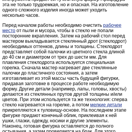
эта не только трудоемкая, но и опасная. На изготовление
одного сложного изделия иногда может уходить
несколько часов.
Перед началом работы необходимо очистить
рабочее
место
от пыли и мусора, чтобы в стекло не попали
посторонние вкрапления. Затем на рабочий стол перед
мастером выкладывается стеклянный дрот (стеклодрот)
необходимых оттенков, длины и толщины. Стеклодрот
представляет собой палочки из цветного стекла длиной
до 40 см и диаметром от трех до шести мм. Для
плавления стеклодрота используется специальная
горелка. Сначала мастер нагревает две стеклянные
палочки до пластичного состояния, а затем
изготавливает из этой массы часть будущей фигурки,
придавая заготовке в процессе работе необходимую
форму. Другие детали (например, лапы, головы, хвосты)
делаются из стеклянных прутов другой толщины и/или
цветов. При этом используется та же технология: сперва
стекло нагревается на горелке, а потом
мелкие детали
прикрепляются к туловищу-основе. На последнем этапе
фигурке придают конечный облик, приклеивая к ней
ушки, глазки, одежду, носики и другие элементы.
Наконец, готовая фигурка оставляется до полного
остывания, а затем проверяется на брак. Для этого