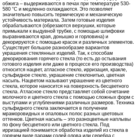
обжига – выдерживаются в печах при температуре 530-
580 °С и медленно охлаждаются. Это позволяет
значительно повысить термическую и механическую
устойчивость материала. Затем готовые изделия
обрабатываются (обрезаются верхушки, которые
примыкали к выдувной трубке, с помощью шлифовки
выравниваются края, донышко и горловина) и
декорируются с помощью красок и различных элементов.
Существует большое разнообразие вариантов
украшения стеклянных изделий. Так, к способам
декорирования горячего стекла (то есть до остывания
готового изделия или даже в процессе его производства)
относится нацвет, атласное стекло, ирризация, кракле,
сульфидное стекло, украшение стеклонитью, цветная
насыпь. Нацветом называют украшение из цветного
стекла, которое наносится на поверхность бесцветного
стекла. Атласное стекло представляет собой сочетание
молочного и цветного стекла с помощью сложных форм с
выступами и углублениями различных размеров. Техника
сульфидного стекла заключается в получении
мраморовидных и опаловых полос разных цветовых
оттенков. Цветная насыпь – это разноцветные наплывы
по фону бесцветного или цветного стекла. Под
ирризацией понимается обработка изделий из стекла в
горячем виде парами солей олова или серебра с