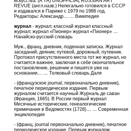
искусства. (A YA) UNOFFICIAL RUSSIAN ART
REVUE (англ.назв.) Нелегально готовился в СССР
и издавался в Париже с 1979 по 1986 год.
Редакторы: Александр… … Википедия
журнал
- журнал; класснай журнал классный
журнал; журнал «Пионер» журнал «Пионер» …
Нанайско-русский словарь
Муж., франц. дневник, поденная записка. Журнал
заседаний, деяник; путевой, дорожный, путевник.
Протокол присутственного места тот же журнал, но
считается важнее, заключая в себе окончательное
постановление, решение и пишется уже на
основании… …
Толковый словарь Даля
- (французское journal, первоначально дневник),
печатное периодическое издание. Первым
журналом считается научный Журналь де саван
(Франция, 1665). В России первый журнал
Месячные исторические, генеалогические
примечания в Ведомостях (1728)… …
Современная
энциклопедия
- (франц. journal первоначально дневник), печатное
периодическое издание. Первым журналом