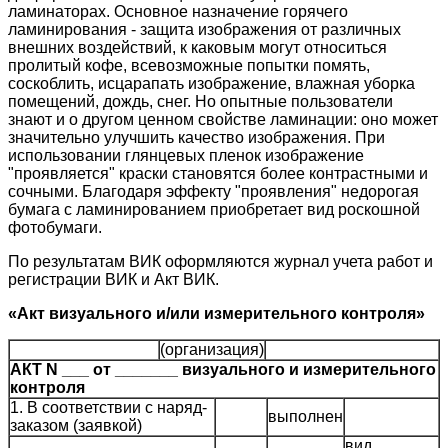
ламинаторах. Основное назначение горячего
ламинирования - защита изображения от различных
внешних воздействий, к каковым могут относиться
пролитый кофе, всевозможные попытки помять,
соскоблить, исцарапать изображение, влажная уборка
помещений, дождь, снег. Но опытные пользователи
знают и о другом ценном свойстве ламинации: оно может
значительно улучшить качество изображения. При
использовании глянцевых пленок изображение
"проявляется" краски становятся более контрастными и
сочными. Благодаря эффекту "проявления" недорогая
бумага с ламинированием приобретает вид роскошной
фотобумаги.
По результатам ВИК оформляются журнал учета работ и
регистрации ВИК и Акт ВИК.
«Акт визуального и/или измерительного контроля»
(организация)
АКТ N ___ от _______ визуального и измерительного
контроля
1. В соответствии с наряд-
выполнен
заказом (заявкой)
вид