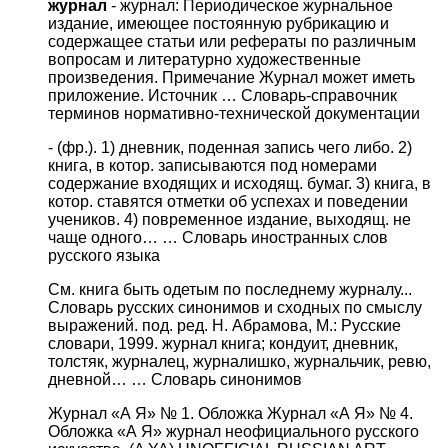
журнал
- журнал: Периодическое журнальное
издание, имеющее постоянную рубрикацию и
содержащее статьи или рефераты по различным
вопросам и литературно художественные
произведения. Примечание Журнал может иметь
приложение. Источник …
Словарь-справочник
терминов нормативно-технической документации
- (фр.). 1) дневник, поденная запись чего либо. 2)
книга, в котор. записываются под номерами
содержание входящих и исходящ. бумаг. 3) книга, в
котор. ставятся отметки об успехах и поведении
учеников. 4) повременное издание, выходящ. не
чаще одного… …
Словарь иностранных слов
русского языка
См. книга быть одетым по последнему журналу...
Словарь русских синонимов и сходных по смыслу
выражений. под. ред. Н. Абрамова, М.: Русские
словари, 1999. журнал книга; кондуит, дневник,
толстяк, журналец, журналишко, журнальчик, ревю,
дневной… …
Словарь синонимов
Журнал «А Я» № 1. Обложка Журнал «А Я» № 4.
Обложка «А Я» журнал неофициального русского