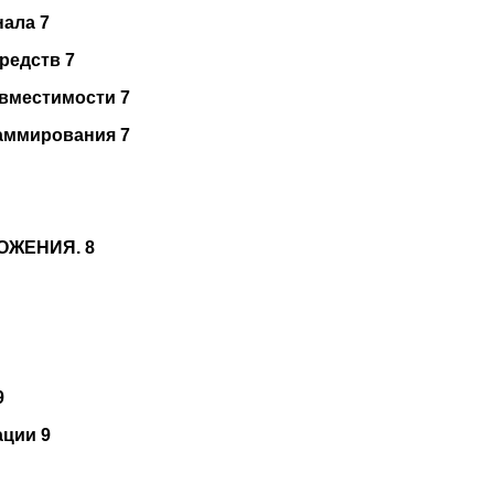
нала 7
средств 7
овместимости 7
раммирования 7
ОЖЕНИЯ. 8
9
ации 9