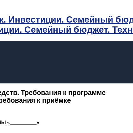
иции. Семейный бюджет. Тех
едств. Требования к программе
ребования к приёмке
 «__________»