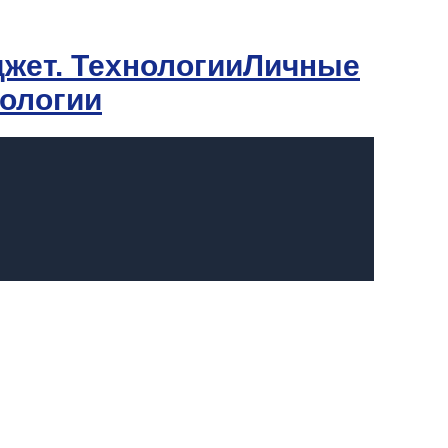
Личные
нологии