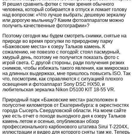
Я решил сравнить фотки с точки зрения обычного
человека, который собирается в отпуск и ломает голову
над вопросом: «Что лучше выбрать: дешевую зеркалку
или дорогую мыльницу? Каким фотоаппаратом можно
получить качественные фотографии»?
Поэтому сегодня мы будем смотреть снимки, снятые на
природе во время прогулки по природному парку
«Бажовские места» к озеру Тальков камень. К
сожалению, не повезло с погодой: стоял пасмурный,
хмурый день, поэтому не получится показать фото с
игрой света. С другой стороны, ради получения резких
снимков, чтобы избежать такого явления, как микросмаз
на длинных выдержках, мне пришлось повысить ISO. Так
что, посмотрим, как справляются с ситуацией плохого
освещения и фотоаппарат Sony DSC HX50, и
любительская зеркалка Nikon D5100 KIT 18-55 VR.
Природный парк «Бажовские места» расположен в
полусотне километров от Екатеринбурга: в окрестностях
города Сысерть Свердловской области. На моем сайте
уже есть отчет о походе выходного дня к озеру Тальков
камень летом и осенью, опубликован обзор
профессионального карбонового штатива Sirui T-2204X,
иллюстрации и видео для которого сняты там же. Теперь