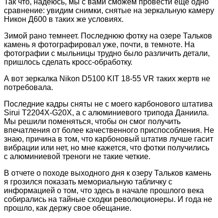
Так что, надеюсь, мы с вами сможем провести еще одно
сравнение: увидим снимки, снятые на зеркальную камеру
Никон Д600 в таких же условиях.
Зимой рано темнеет. Последнюю фотку на озере Тальков
камень я фотографировал уже, почти, в темноте. На
фотографии с мыльницы трудно было различить детали,
пришлось сделать кросс-обработку.
А вот зеркалка Nikon D5100 KIT 18-55 VR таких жертв не
потребовала.
Последние кадры сняты не с моего карбонового штатива
Sirui T2204X-G20X, а с алюминиевого трипода Даниила.
Мы решили поменяться, чтобы он смог получить
впечатления от более качественного приспособления. Не
знаю, причина в том, что карбоновый штатив лучше гасит
вибрации или нет, но мне кажется, что фотки получились
с алюминиевой треноги не такие четкие.
В отчете о походе выходного дня к озеру Тальков камень
я грозился показать мемориальную табличку с
информацией о том, что здесь в начале прошлого века
собирались на тайные сходки революционеры. И года не
прошло, как держу свое обещание.