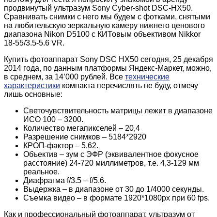
продвинутый ультразум Sony Cyber-shot DSC-HX50.
Сравнивать снимки с него мы будем с фотками, снятыми
на любительскую зеркальную камеру нижнего ценового
диапазона Nikon D5100 с КИТовым объективом Nikkor
18-55/3.5-5.6 VR.
Купить фотоаппарат Sony DSC HX50 сегодня, 25 декабря
2014 года, по данным платформы Яндекс-Маркет, можно,
в среднем, за 14’000 рублей. Все
технические
характеристики
компакта перечислять не буду, отмечу
лишь основные:
Светочувствительность матрицы лежит в диапазоне
ИСО 100 – 3200.
Количество мегапикселей – 20,4
Разрешение снимков – 5184*2920
КРОП-фактор – 5,62.
Объектив – зум с ЭФР (эквивалентное фокусное
расстояние) 24-720 миллиметров, т.е. 4,3-129 мм
реальное.
Диафрагма f/3.5 – f/5.6.
Выдержка – в диапазоне от 30 до 1/4000 секунды.
Съемка видео – в формате 1920*1080px при 60 fps.
Как и профессиональный фотоаппарат, ультразум от