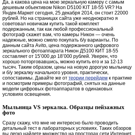
Да, а какова цена на мою зеркальную камеру с самым
дешевым объективом Nikon D5100 KIT 18-55 VR? На
Яндек-Маркет сегодня, 25 декабря 2014, он стоит 22000
рублей. Но на страницах сайта уже неоднократно я
советовал новичкам купить такой комплект
подержанным, так как любой профессиональный
фотограф скажет вам, что камеры Никон — очень
надежные, можно смело покупать б/у варианты. По
данным сайта Avito, цена подержанного цифрового
зеркального фотоаппарата Никон Д5100 КИТ 18-55
составляет от 15’000 до 18’000 рублей. Уверен, что
хорошо поторговавшись, можно купить его и за 12-13
тысяч. Таким образом, цены на новую дорогую мыльницу
и б/у зеркалку начального уровня, практически,
сопоставимы. Давайте же от
теории перейдем
к практике
и посмотрим примеры фотографий, снятых на данные
модели цифровых фотоаппаратов в одинаковых
условиях освещения.
Мыльница
VS зеркалка. Образцы пейзажных
фото
Сразу скажу, что мне не интересно было проводить
детальный тест в лабораторных условиях. Таких обзоров
вы легко найдете множество на просторах сети Интернет.