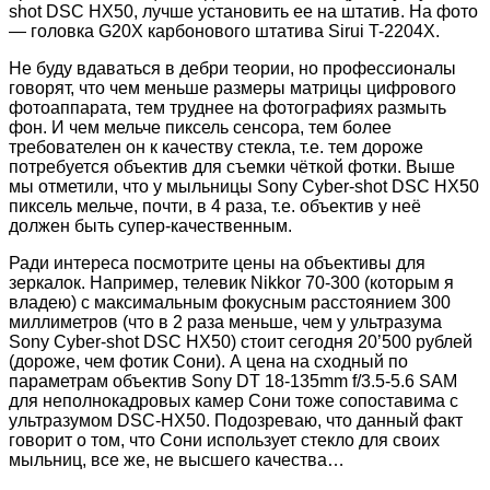
shot DSC HX50, лучше установить ее на штатив. На фото
— головка G20X карбонового штатива Sirui T-2204X.
Не буду вдаваться в дебри теории, но профессионалы
говорят, что чем меньше размеры матрицы цифрового
фотоаппарата, тем труднее на фотографиях размыть
фон. И чем мельче пиксель сенсора, тем более
требователен он к качеству стекла, т.е. тем дороже
потребуется объектив для съемки чёткой фотки. Выше
мы отметили, что у мыльницы Sony Cyber-shot DSC HX50
пиксель мельче, почти, в 4 раза, т.е. объектив у неё
должен быть супер-качественным.
Ради интереса посмотрите цены на объективы для
зеркалок. Например, телевик Nikkor 70-300 (которым я
владею) с максимальным фокусным расстоянием 300
миллиметров (что в 2 раза меньше, чем у ультразума
Sony Cyber-shot DSC HX50) стоит сегодня 20’500 рублей
(дороже, чем фотик Сони). А цена на сходный по
параметрам объектив Sony DT 18-135mm f/3.5-5.6 SAM
для неполнокадровых камер Сони тоже сопоставима с
ультразумом DSC-HX50. Подозреваю, что данный факт
говорит о том, что Сони использует стекло для своих
мыльниц, все же, не высшего качества…