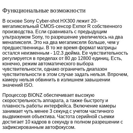
Функциональные возможности
В основе Sony Cyber-shot HX300 лежит 20-
мегапиксельный CMOS-сенсор Exmor R собственного
производства. Если сравнивать с предыдущим
ультразумом Sony, то разрешение увеличилось на два
менапикселя. Это на два мегапикселя больше, чем у
предшественницы. В то же время формат матрицы
остался неизменным - 1/2.3 дюйма. Ее чувствительность
регулируется в пределах от 80 до 12800 единиц. Есть,
конечно, режим автоматического выбора
чувствительности, однако ограничить диапазон
чувствительности в этом случае задать нельзя. Впрочем,
камеру нельзя обвинить в излишнем завышении
значений ISO.
Процессор BIONZ обеспечивает высокую
скорострельность аппарата, а также быстроту и
плавность работы интерфейса. Включение камеры
занимает чуть менее 3 секунд с учетом частичного
выдвижения объектива. Частота серийной съемки
достигает 10 кадров в секунду в полном разрешении с
зафиксированным автофокусом.