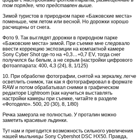
том порядке, что представлен выше.
Зимой туристов в природном парке «Бажовские места»
поменьше, чем летом или весной. Но дорожки хорошо
расчищены от снега.
Фото 9. Так выглядят дорожки в природном парке
«Бажовские места» зимой. При съемке мне следовало
ввести коррекцию экспозиции на компактной камере
Sony Cyber Shot где-то на +0,3…+0,7 EV, тогда снег
получился бы белым, а не серым (настройки цифрового
фотоаппарата: 400, 4,3 (24), 8, 1/125)
10. При обработке фотографии, снятой на зеркалку, легче
осветлить снимок, так как я фотографировал в формате
RAW и потом обрабатывал снимки в графическом
редакторе Lightroom (как научиться выставлять
настройки камеры при съемке, читайте в разделе
«Фотодело». 500, 20 (30), 8, 1/80)
Речка замерзла не полностью. У проталин можно
заметить красивые льдинки.
Тут нам и пригодится возможность сильного увеличения
нашей мыльницы Sony Cybershot DSC HX50. Правда,