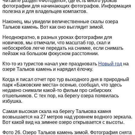
Читайте раздел «Фотодело», где есть много уроков
фотографии для начинающих фотографов. Информация
полезна и для владельцев компактов.
Наконец, мы увидели величественные скалы озера
Тальков камень. Вот как оно выглядит зимой.
Неоднократно, в разных уроках фотографии для
новичков, мы отмечали, что масштаб гор, скал и
небоскребов легче передать на снимке, если снимать
пейзаж на большом фокусном расстоянии.
Кто-то из туристов начал уже праздновать
Новый год
на
озере Тальков камень и нарядил ёлочку.
Когда я писал отчет про тур выходного дня в природный
парк «Бажовские места» осенью, сообщал, что здесь
недавно снимали какой-то фильм про сибирских
отшельников. С тех пор, на берегу озера появилась
избушка.
Самая высокая скала на берегу Талькова камня
возвышается на 27 метров над уровнем водного зеркала.
Вот какой вид на зимнее озеро открывается с высоты.
Фото 26. Озеро Тальков камень зимой. Фотография снята