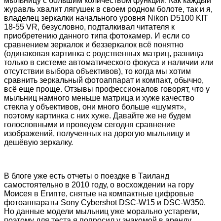
мыльницу с большим количеством функций. Как каждый
журавль хвалит лягушек в своем родном болоте, так и я,
владелец зеркалки начального уровня Nikon D5100 KIT
18-55 VR, безусловно, подталкивал читателя к
приобретению данного типа фотокамер. И если со
сравнением зеркалок и беззеркалок всё понятно
(одинаковая картинка с родственных матриц, разница
только в системе автоматического фокуса и наличии или
отсутствии выбора объективов), то когда мы хотим
сравнить зеркальный фотоаппарат и компакт, обычно,
всё еще проще. Отзывы профессионалов говорят, что у
мыльниц намного меньше матрица и хуже качество
стекла у объективов, они много больше «шумят»,
поэтому картинка с них хуже. Давайте же не будем
голословными и проведем сегодня сравнение
изображений, полученных на дорогую мыльницу и
дешёвую зеркалку.
В блоге уже есть отчеты о поездке в Таиланд
самостоятельно в 2010 году, о восхождении на гору
Моисея в Египте, снятые на компактные цифровые
фотоаппараты Sony Cybershot DSC-W15 и DSC-W350.
Но данные модели мыльниц уже морально устарели,
поэтому для теста я попросил у знакомой в аренду