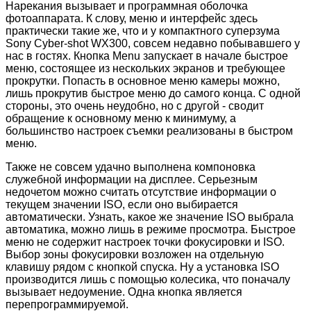
Нарекания вызывает и программная оболочка
фотоаппарата. К слову, меню и интерфейс здесь
практически такие же, что и у компактного суперзума
Sony Cyber-shot WX300, совсем недавно побывавшего у
нас в гостях. Кнопка Menu запускает в начале быстрое
меню, состоящее из нескольких экранов и требующее
прокрутки. Попасть в основное меню камеры можно,
лишь прокрутив быстрое меню до самого конца. С одной
стороны, это очень неудобно, но с другой - сводит
обращение к основному меню к минимуму, а
большинство настроек съемки реализованы в быстром
меню.
Также не совсем удачно выполнена компоновка
служебной информации на дисплее. Серьезным
недочетом можно считать отсутствие информации о
текущем значении ISO, если оно выбирается
автоматически. Узнать, какое же значение ISO выбрала
автоматика, можно лишь в режиме просмотра. Быстрое
меню не содержит настроек точки фокусировки и ISO.
Выбор зоны фокусировки возложен на отдельную
клавишу рядом с кнопкой спуска. Ну а установка ISO
производится лишь с помощью колесика, что поначалу
вызывает недоумение. Одна кнопка является
перепрограммируемой.