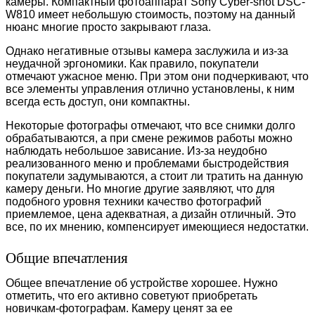
камеры. Компактный фотоаппарат Sony Cyber-shot DSC-
W810 имеет небольшую стоимость, поэтому на данный
нюанс многие просто закрывают глаза.
Однако негативные отзывы камера заслужила и из-за
неудачной эргономики. Как правило, покупатели
отмечают ужасное меню. При этом они подчеркивают, что
все элементы управления отлично установлены, к ним
всегда есть доступ, они компактны.
Некоторые фотографы отмечают, что все снимки долго
обрабатываются, а при смене режимов работы можно
наблюдать небольшое зависание. Из-за неудобно
реализованного меню и проблемами быстродействия
покупатели задумываются, а стоит ли тратить на данную
камеру деньги. Но многие другие заявляют, что для
подобного уровня техники качество фотографий
приемлемое, цена адекватная, а дизайн отличный. Это
все, по их мнению, компенсирует имеющиеся недостатки.
Общие впечатления
Общее впечатление об устройстве хорошее. Нужно
отметить, что его активно советуют приобретать
новичкам-фотографам. Камеру ценят за ее