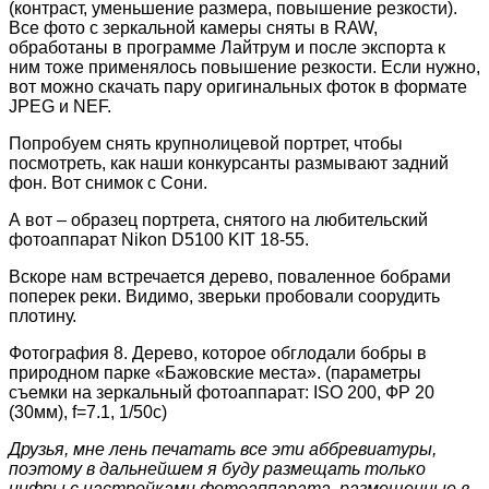
(контраст, уменьшение размера, повышение резкости).
Все фото с зеркальной камеры сняты в RAW,
обработаны в программе Лайтрум и после экспорта к
ним тоже применялось повышение резкости. Если нужно,
вот можно скачать пару оригинальных фоток в формате
JPEG и NEF.
Попробуем снять крупнолицевой портрет, чтобы
посмотреть, как наши конкурсанты размывают задний
фон. Вот снимок с Сони.
А вот – образец портрета, снятого на любительский
фотоаппарат Nikon D5100 KIT 18-55.
Вскоре нам встречается дерево, поваленное бобрами
поперек реки. Видимо, зверьки пробовали соорудить
плотину.
Фотография 8. Дерево, которое обглодали бобры в
природном парке «Бажовские места». (параметры
съемки на зеркальный фотоаппарат: ISO 200, ФР 20
(30мм), f=7.1, 1/50c)
Друзья, мне лень печатать все эти аббревиатуры,
поэтому в дальнейшем я буду размещать только
цифры с настройками фотоаппарата, размещенные в