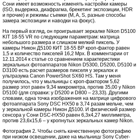
Сони имеет возможность изменять настройки камеры
(ISO, выдержка, диафрагма, брекетинг экспозиции, HDR
и прочие) и режимы съемки (M, A, S, разные способы
замера экспозиции и наводки на фокус).
На первый взгляд, он проигрывает зеркалке Nikon D5100
KIT 18-55 VR по следующим параметрам: матрица
небольшого размера и слишком мелкий пиксель. У
камеры Никон Д5100 КИТ 18-55 ВР кроп-фактор равен
1,5 и количество пикселей 16,2 Mpx. В комментарии от
12.11.2014 к статье со сравнением характеристики
зеркальных фотоаппаратов Nikon D5300, D5200, D5100 и
D3100 есть расчет размеров пикселя у зеркалок и
ультразума Canon PowerShot SX60 HS. Там у меня
получилось, что у мыльницы с кроп-фактором 5,62
размер этот равен 9,34 микрометра, против 35,00 у Nikon
D5100 (для справки: у D5200 и D800 – 23,33). Другими
словами, одна точка изображения на матрице цифрового
фотоаппарата Sony DSC HX50 в 3,74 разам мельче, чем
у зеркальной камеры Никон Д5100. И физический размер
сенсора у Сони DSC-HX50 равен 6,3х4,27 миллиметра,
против 23,6х15,6 – у кропнутых зеркальных камер Nikon.
Фотография 2. Чтобы снять качественную фотографию
при низком освещении, даже на мыльницу Sony Cyber-