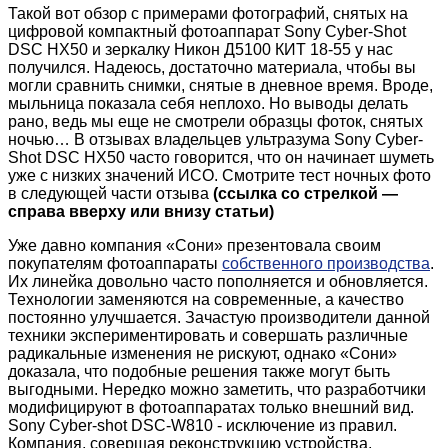
Такой вот обзор с примерами фотографий, снятых на
цифровой компактный фотоаппарат Sony Cyber-Shot
DSC HX50 и зеркалку Никон Д5100 КИТ 18-55 у нас
получился. Надеюсь, достаточно материала, чтобы вы
могли сравнить снимки, снятые в дневное время. Вроде,
мыльница показала себя неплохо. Но выводы делать
рано, ведь мы еще не смотрели образцы фоток, снятых
ночью… В отзывах владельцев ультразума Sony Cyber-
Shot DSC HX50 часто говорится, что он начинает шуметь
уже с низких значений ИСО. Смотрите тест ночных фото
в следующей части отзыва
(ссылка со стрелкой —
справа вверху или внизу статьи)
Уже давно компания «Сони» презентовала своим
покупателям фотоаппараты
собственного производства
.
Их линейка довольно часто пополняется и обновляется.
Технологии заменяются на современные, а качество
постоянно улучшается. Зачастую производители данной
техники экспериментировать и совершать различные
радикальные изменения не рискуют, однако «Сони»
доказала, что подобные решения также могут быть
выгодными. Нередко можно заметить, что разработчики
модифицируют в фотоаппаратах только внешний вид.
Sony Cyber-shot DSC-W810 - исключение из правил.
Компания, совершая реконструкцию устройства,