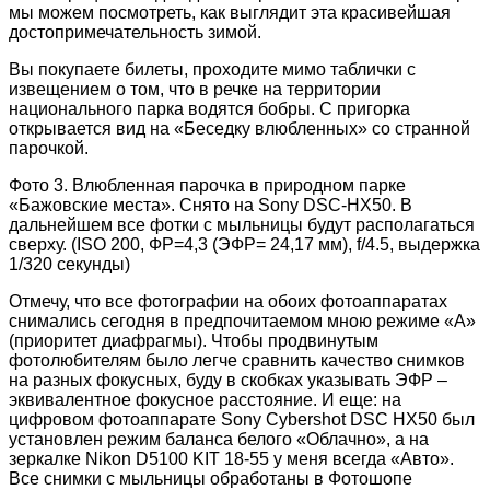
мы можем посмотреть, как выглядит эта красивейшая
достопримечательность зимой.
Вы покупаете билеты, проходите мимо таблички с
извещением о том, что в речке на территории
национального парка водятся бобры. С пригорка
открывается вид на «Беседку влюбленных» со странной
парочкой.
Фото 3. Влюбленная парочка в природном парке
«Бажовские места». Снято на Sony DSC-HX50. В
дальнейшем все фотки с мыльницы будут располагаться
сверху. (ISO 200, ФР=4,3 (ЭФР= 24,17 мм), f/4.5, выдержка
1/320 секунды)
Отмечу, что все фотографии на обоих фотоаппаратах
снимались сегодня в предпочитаемом мною режиме «А»
(приоритет диафрагмы). Чтобы продвинутым
фотолюбителям было легче сравнить качество снимков
на разных фокусных, буду в скобках указывать ЭФР –
эквивалентное фокусное расстояние. И еще: на
цифровом фотоаппарате Sony Cybershot DSC HX50 был
установлен режим баланса белого «Облачно», а на
зеркалке Nikon D5100 KIT 18-55 у меня всегда «Авто».
Все снимки с мыльницы обработаны в Фотошопе