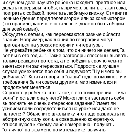
и скучном деле научите ребенка находить приятное или
делать перерывы, чтобы, например, выпить стакан сока,
поиграть с собакой, почитать любимую книжку. Отмените
ночные бдения перед телевизором или за компьютером
(это правило, как и все остальные, должно быть общим
для всей семьи).
Обсудите с детьми, как пересекаются разные области
знаний. Например, как знания по географии могут
пригодиться на уроках истории и литературы.
Не упрекайте ребенка в том, что он ничего не делает, "а
вот вы в его годы...". Такие разговоры способны вызвать
только реакцию протеста, а не побудить срочно чем-то
заняться или заинтересоваться. Подросток в лучшем
случае усмехнется про себя и подумает: "Ну и чего вы
добились?" Кстати говоря, в "ваши" годы возможности и
требования были совсем другими, мир изменился и
продолжает меняться.
Спросите у ребенка, что такое, с его точки зрения, "сила
воли" и есть ли она у него? Может ли он заставить себя
выполнять не очень интересное задание? Умеет ли
усилием воли сосредоточиться на уроке или даже не
пытается? Объясните школьнику, что надо развивать не
абстрактную силу воли, а совершенно конкретную,
относящуюся к какому-либо намерению - получить
"отлично" на экзамене по математике, выучить