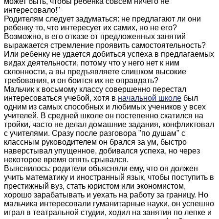
может быть, чтобы ребенка совсем ничего не
интересовало!"
Родителям следует задуматься: не предлагают ли они
ребенку то, что интересует их самих, но не его?
Возможно, в его отказе от предложенных занятий
выражается стремление проявить самостоятельность?
Или ребенку не удается добиться успеха в предлагаемых
видах деятельности, потому что у него нет к ним
склонности, а вы предъявляете слишком высокие
требования, и он боится их не оправдать?
Мальчик к восьмому классу совершенно перестал
интересоваться учебой, хотя в
начальной школе
был
одним из самых способных и любимых учеников у всех
учителей. В средней школе он постепенно скатился на
тройки, часто не делал домашние задания, конфликтовал
с учителями. Сразу после разговора "по душам" с
классным руководителем он брался за ум, быстро
наверстывал упущенное, добивался успеха, но через
некоторое время опять срывался.
Выяснилось: родители объясняли ему, что он должен
учить математику и иностранный язык, чтобы поступить в
престижный вуз, стать юристом или экономистом,
хорошо зарабатывать и уехать на работу за границу. Но
мальчика интересовали гуманитарные науки, он успешно
играл в театральной студии, ходил на занятия по лепке и