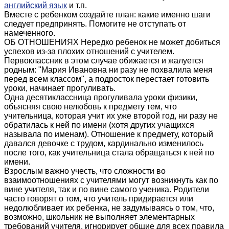
английский язык
и т.п.
Вместе с ребенком создайте план: какие именно шаги
следует предпринять. Помогите не отступать от
намеченного.
ОБ ОТНОШЕНИЯХ Нередко ребенок не может добиться
успехов из-за плохих отношений с учителем.
Первоклассник в этом случае обижается и жалуется
родным: "Мария Ивановна ни разу не похвалила меня
перед всем классом", а подросток перестает готовить
уроки, начинает прогуливать.
Одна десятиклассница прогуливала уроки физики,
объясняя свою нелюбовь к предмету тем, что
учительница, которая учит их уже второй год, ни разу не
обратилась к ней по имени (хотя других учащихся
называла по именам). Отношение к предмету, который
давался девочке с трудом, кардинально изменилось
после того, как учительница стала обращаться к ней по
имени.
Взрослым важно учесть, что сложности во
взаимоотношениях с учителями могут возникнуть как по
вине учителя, так и по вине самого ученика. Родители
часто говорят о том, что учитель придирается или
недолюбливает их ребенка, не задумываясь о том, что,
возможно, школьник не выполняет элементарных
требований учителя, игнорирует общие для всех правила