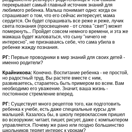
перекрывает самый главный источник знаний для
любимого ребенка. Малыш понимает одно: когда он
спрашивает о том, что его сейчас интересует, мама
сердится. Он будет спрашивать все реже и реже, лучик
света познания (просвещение - от слова "свет") может
померкнуть... Пройдет совсем немного времени, и эта же
мамаша будет жаловаться, что сыну "ничего не
интересно", не признаваясь себе, что сама убила в
ребенке жажду познания.
РГ:
Первые проводники в мир знаний для своих детей -
именно родители?
Крайникова:
Конечно. Воспитание ребенка - не простой,
но радостный труд. Вы растете вместе с ним,
развиваетесь, стараетесь быть примером во всем. Вам
необходимо его уважение. Значит, ваша жизнь -
постоянное стремление вперед.
РГ:
Существует много рецептов того, как подготовить
ребенка к учебе, есть даже специальные курсы для
малышей. Казалось бы, в школу первоклассник пришел
во всеоружии: читает, пишет, рисует, даже с компьютером
управляется. Почему же рано или поздно большинство
школьников теряет интерес к урокам?