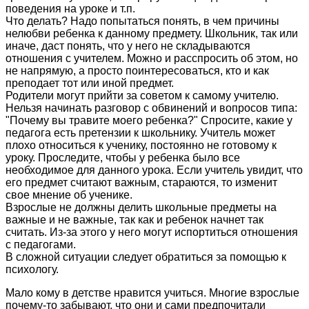
поведения на уроке и т.п.
Что делать? Надо попытаться понять, в чем причины
нелюбви ребенка к данному предмету. Школьник, так или
иначе, даст понять, что у него не складываются
отношения с учителем. Можно и расспросить об этом, но
не напрямую, а просто поинтересоваться, кто и как
преподает тот или иной предмет.
Родители могут прийти за советом к самому учителю.
Нельзя начинать разговор с обвинений и вопросов типа:
"Почему вы травите моего ребенка?" Спросите, какие у
педагога есть претензии к школьнику. Учитель может
плохо относиться к ученику, постоянно не готовому к
уроку. Проследите, чтобы у ребенка было все
необходимое для данного урока. Если учитель увидит, что
его предмет считают важным, стараются, то изменит
свое мнение об ученике.
Взрослые не должны делить школьные предметы на
важные и не важные, так как и ребенок начнет так
считать. Из-за этого у него могут испортиться отношения
с педагогами.
В сложной ситуации следует обратиться за помощью к
психологу.
Мало кому в детстве нравится учиться. Многие взрослые
почему-то забывают, что они и сами предпочитали