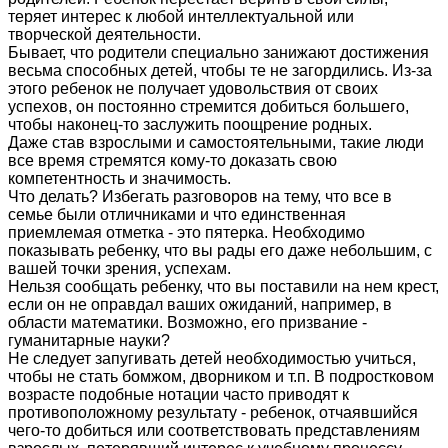
теряет интерес к любой интеллектуальной или
творческой деятельности.
Бывает, что родители специально занижают достижения
весьма способных детей, чтобы те не загордились. Из-за
этого ребенок не получает удовольствия от своих
успехов, он постоянно стремится добиться большего,
чтобы наконец-то заслужить поощрение родных.
Даже став взрослыми и самостоятельными, такие люди
все время стремятся кому-то доказать свою
компетентность и значимость.
Что делать? Избегать разговоров на тему, что все в
семье были отличниками и что единственная
приемлемая отметка - это пятерка. Необходимо
показывать ребенку, что вы рады его даже небольшим, с
вашей точки зрения, успехам.
Нельзя сообщать ребенку, что вы поставили на нем крест,
если он не оправдал ваших ожиданий, например, в
области математики. Возможно, его призвание -
гуманитарные науки?
Не следует запугивать детей необходимостью учиться,
чтобы не стать бомжом, дворником и т.п. В подростковом
возрасте подобные нотации часто приводят к
противоположному результату - ребенок, отчаявшийся
чего-то добиться или соответствовать представлениям