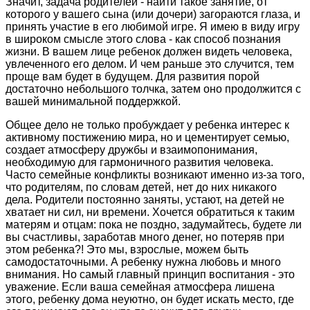
Значит, задача родителей - найти такое занятие, от
которого у вашего сына (или дочери) загораются глаза, и
принять участие в его любимой игре. Я имею в виду игру
в широком смысле этого слова - как способ познания
жизни. В вашем лице ребенок должен видеть человека,
увлеченного его делом. И чем раньше это случится, тем
проще вам будет в будущем. Для развития порой
достаточно небольшого толчка, затем оно продолжится с
вашей минимальной поддержкой.
Общее дело не только пробуждает у ребенка интерес к
активному постижению мира, но и цементирует семью,
создает атмосферу дружбы и взаимопонимания,
необходимую для гармоничного развития человека.
Часто семейные конфликты возникают именно из-за того,
что родителям, по словам детей, нет до них никакого
дела. Родители постоянно заняты, устают, на детей не
хватает ни сил, ни времени. Хочется обратиться к таким
матерям и отцам: пока не поздно, задумайтесь, будете ли
вы счастливы, заработав много денег, но потеряв при
этом ребенка?! Это мы, взрослые, можем быть
самодостаточными. А ребенку нужна любовь и много
внимания. Но самый главный принцип воспитания - это
уважение. Если ваша семейная атмосфера лишена
этого, ребенку дома неуютно, он будет искать место, где