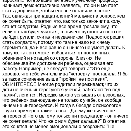
взрослых, потерявший интерес к учебному процессу,
начинает демонстративно заявлять, что он и мечтает
стать дворником, чтобы его все оставили в покое.
Так, однажды тринадцатилетний мальчик на вопрос, кем
он хочет быть, ответил, что, как только закончит школу,
станет солдатом. Родные все время грозили ему, что
если он так будет учиться, то ничего путного из него не
выйдет, ругали, считали неудачником. Подросток решил
стать солдатом, потому что там не надо ни к чему
стремиться, да и все равно он ничего не умеет делать. К
тому же так он сможет избавиться от постоянных
обвинений и нотаций со стороны близких. Не
обесценивайте достижений ребенка, оценивая его
работу. Например, не следует говорить: "Это еще
хорошо, что тебе учительница "четверку" поставила. Я бы
за такое сочинение выше "тройки" не поставил".
ОБ ИНТЕРЕСЕ Многие родители переживают, что их
дети не очень интересуются учебой, работают "из-под
палки", ленятся. Нередко можно услышать от взрослых,
что ребенок равнодушен не только к учебе, он вообще
ничем не интересуется. И тогда в беседе с психологом
звучат примерно такие слова: "Да ему же ничего не
интересно! Чего мы ему только ни предлагали - он ничего
не хочет делать! Что же с ним будет дальше?" В ответ на
это хочется не менее эмоционально возразить: "Не