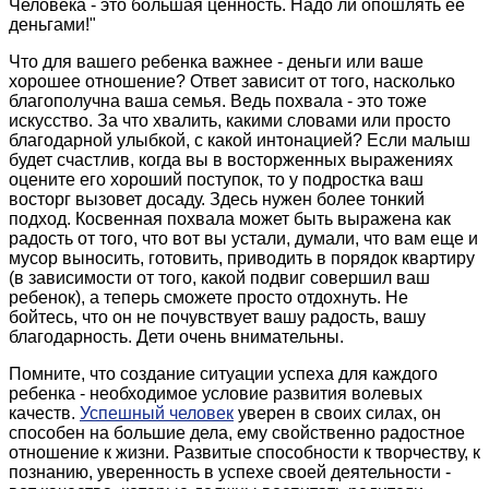
Человека - это большая ценность. Надо ли опошлять ее
деньгами!"
Что для вашего ребенка важнее - деньги или ваше
хорошее отношение? Ответ зависит от того, насколько
благополучна ваша семья. Ведь похвала - это тоже
искусство. За что хвалить, какими словами или просто
благодарной улыбкой, с какой интонацией? Если малыш
будет счастлив, когда вы в восторженных выражениях
оцените его хороший поступок, то у подростка ваш
восторг вызовет досаду. Здесь нужен более тонкий
подход. Косвенная похвала может быть выражена как
радость от того, что вот вы устали, думали, что вам еще и
мусор выносить, готовить, приводить в порядок квартиру
(в зависимости от того, какой подвиг совершил ваш
ребенок), а теперь сможете просто отдохнуть. Не
бойтесь, что он не почувствует вашу радость, вашу
благодарность. Дети очень внимательны.
Помните, что создание ситуации успеха для каждого
ребенка - необходимое условие развития волевых
качеств.
Успешный человек
уверен в своих силах, он
способен на большие дела, ему свойственно радостное
отношение к жизни. Развитые способности к творчеству, к
познанию, уверенность в успехе своей деятельности -