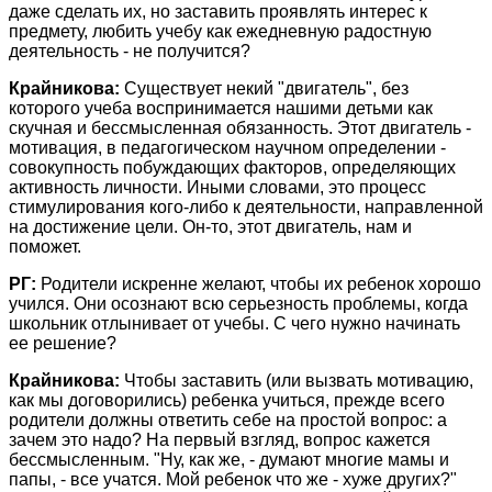
даже сделать их, но заставить проявлять интерес к
предмету, любить учебу как ежедневную радостную
деятельность - не получится?
Крайникова:
Существует некий "двигатель", без
которого учеба воспринимается нашими детьми как
скучная и бессмысленная обязанность. Этот двигатель -
мотивация, в педагогическом научном определении -
совокупность побуждающих факторов, определяющих
активность личности. Иными словами, это процесс
стимулирования кого-либо к деятельности, направленной
на достижение цели. Он-то, этот двигатель, нам и
поможет.
РГ:
Родители искренне желают, чтобы их ребенок хорошо
учился. Они осознают всю серьезность проблемы, когда
школьник отлынивает от учебы. С чего нужно начинать
ее решение?
Крайникова:
Чтобы заставить (или вызвать мотивацию,
как мы договорились) ребенка учиться, прежде всего
родители должны ответить себе на простой вопрос: а
зачем это надо? На первый взгляд, вопрос кажется
бессмысленным. "Ну, как же, - думают многие мамы и
папы, - все учатся. Мой ребенок что же - хуже других?"