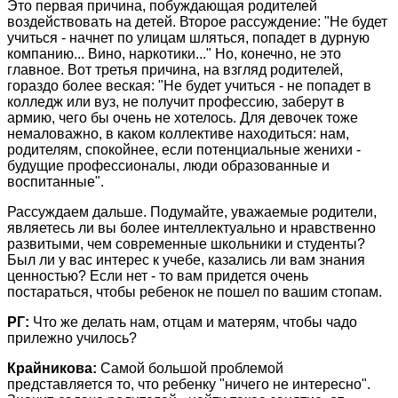
Это первая причина, побуждающая родителей
воздействовать на детей. Второе рассуждение: "Не будет
учиться - начнет по улицам шляться, попадет в дурную
компанию... Вино, наркотики..." Но, конечно, не это
главное. Вот третья причина, на взгляд родителей,
гораздо более веская: "Не будет учиться - не попадет в
колледж или вуз, не получит профессию, заберут в
армию, чего бы очень не хотелось. Для девочек тоже
немаловажно, в каком коллективе находиться: нам,
родителям, спокойнее, если потенциальные женихи -
будущие профессионалы, люди образованные и
воспитанные".
Рассуждаем дальше. Подумайте, уважаемые родители,
являетесь ли вы более интеллектуально и нравственно
развитыми, чем современные школьники и студенты?
Был ли у вас интерес к учебе, казались ли вам знания
ценностью? Если нет - то вам придется очень
постараться, чтобы ребенок не пошел по вашим стопам.
РГ:
Что же делать нам, отцам и матерям, чтобы чадо
прилежно училось?
Крайникова:
Самой большой проблемой
представляется то, что ребенку "ничего не интересно".