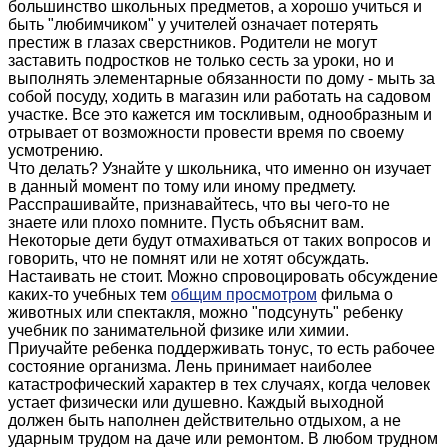
большинство школьных предметов, а хорошо учиться и
быть "любимчиком" у учителей означает потерять
престиж в глазах сверстников. Родители не могут
заставить подростков не только сесть за уроки, но и
выполнять элементарные обязанности по дому - мыть за
собой посуду, ходить в магазин или работать на садовом
участке. Все это кажется им тоскливым, однообразным и
отрывает от возможности провести время по своему
усмотрению.
Что делать? Узнайте у школьника, что именно он изучает
в данный момент по тому или иному предмету.
Расспрашивайте, признавайтесь, что вы чего-то не
знаете или плохо помните. Пусть объяснит вам.
Некоторые дети будут отмахиваться от таких вопросов и
говорить, что не помнят или не хотят обсуждать.
Настаивать не стоит. Можно спровоцировать обсуждение
каких-то учебных тем
общим просмотром
фильма о
животных или спектакля, можно "подсунуть" ребенку
учебник по занимательной физике или химии.
Приучайте ребенка поддерживать тонус, то есть рабочее
состояние организма. Лень принимает наиболее
катастрофический характер в тех случаях, когда человек
устает физически или душевно. Каждый выходной
должен быть наполнен действительно отдыхом, а не
ударным трудом на даче или ремонтом. В любом трудном