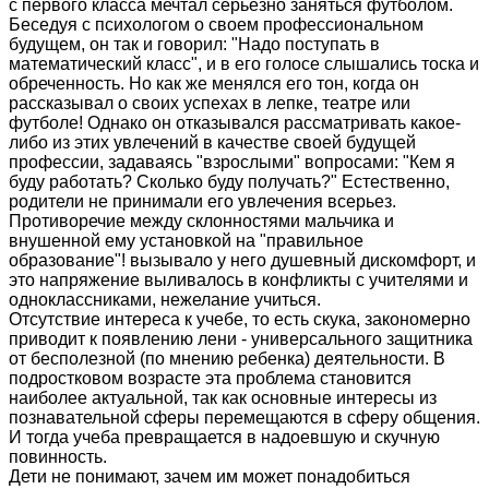
с первого класса мечтал серьезно заняться футболом.
Беседуя с психологом о своем профессиональном
будущем, он так и говорил: "Надо поступать в
математический класс", и в его голосе слышались тоска и
обреченность. Но как же менялся его тон, когда он
рассказывал о своих успехах в лепке, театре или
футболе! Однако он отказывался рассматривать какое-
либо из этих увлечений в качестве своей будущей
профессии, задаваясь "взрослыми" вопросами: "Кем я
буду работать? Сколько буду получать?" Естественно,
родители не принимали его увлечения всерьез.
Противоречие между склонностями мальчика и
внушенной ему установкой на "правильное
образование"! вызывало у него душевный дискомфорт, и
это напряжение выливалось в конфликты с учителями и
одноклассниками, нежелание учиться.
Отсутствие интереса к учебе, то есть скука, закономерно
приводит к появлению лени - универсального защитника
от бесполезной (по мнению ребенка) деятельности. В
подростковом возрасте эта проблема становится
наиболее актуальной, так как основные интересы из
познавательной сферы перемещаются в сферу общения.
И тогда учеба превращается в надоевшую и скучную
повинность.
Дети не понимают, зачем им может понадобиться