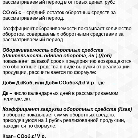
рассматриваемый период в оптовых ценах, руб.;
СО об.с
– средний остаток оборотных средств за
рассматриваемый период.
Коэффициент оборачиваемости показывает количество
оборотов, совершаемых оборотными средствами за
рассматриваемый период.
Оборачиваемость оборотных средств
(длительность одного оборота, дн.) (Доб)
показывает, за какой срок к предприятию возвращаются
его оборотные средства в виде выручки от реализации
продукции, рассчитывается по формуле:
Доб= Дк/Коб, или Доб= СОобс×Дк/
V
р
, где
Дк –
число календарных дней в рассматриваемом
периоде, дн.
Коэффициент загрузки оборотных средств (Кзаг)
в обороте показывает сумму оборотных средств,
приходящуюся на 1 рубль реализованной продукции,
находится по формуле:
Кзаг= СОоб.с/
V
р.