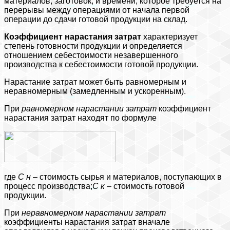
материалов, заготовок, и времени, которое требуется на
перерывы между операциями от начала первой
операции до сдачи готовой продукции на склад.
Коэффициент нарастания затрат
характеризует
степень готовности продукции и определяется
отношением себестоимости незавершенного
производства к себестоимости готовой продукции.
Нарастание затрат может быть равномерным и
неравномерным (замедленным и ускоренным).
При
равномерном нарастании затрат
коэффициент
нарастания затрат находят по формуле
где
С
н
– стоимость сырья и материалов, поступающих в
процесс производства;
С
к
– стоимость готовой
продукции.
При
неравномерном нарастании затрат
коэффициенты нарастания затрат вначале