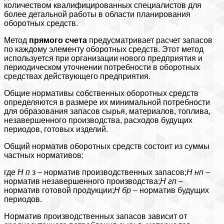
количеством квалифицированных специалистов для
более детальной работы в области планирования
оборотных средств.
Метод
прямого счета
предусматривает расчет запасов
по каждому элементу оборотных средств. Этот метод
используется при организации нового предприятия и
периодическом уточнении потребности в оборотных
средствах действующего предприятия.
Общие нормативы собственных оборотных средств
определяются в размере их минимальной потребности
для образования запасов сырья, материалов, топлива,
незавершенного производства, расходов будущих
периодов, готовых изделий.
Общий норматив оборотных средств состоит из суммы
частных нормативов:
где
Н
п
з – норматив производственных запасов;
Н
нп
–
норматив незавершенного производства;
Н
гп
–
норматив готовой продукции;
Н
бр
– норматив будущих
периодов.
Норматив производственных запасов зависит от