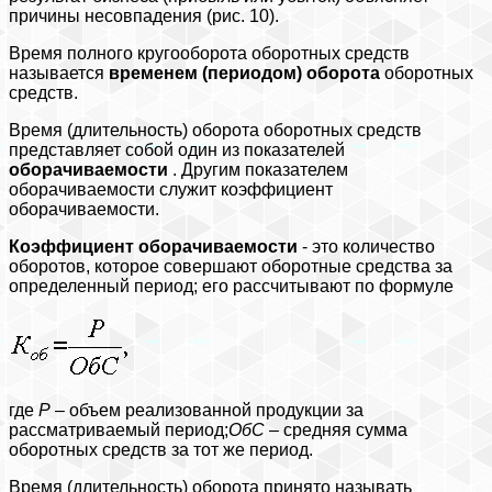
причины несовпадения (рис. 10).
Время полного кругооборота оборотных средств
называется
временем (периодом) оборота
оборотных
средств.
Время (длительность) оборота оборотных средств
представляет собой один из показателей
оборачиваемости
. Другим показателем
оборачиваемости служит коэффициент
оборачиваемости.
Коэффициент оборачиваемости
- это количество
оборотов, которое совершают оборотные средства за
определенный период; его рассчитывают по формуле
где
Р
– объем реализованной продукции за
рассматриваемый период;
ОбС
– средняя сумма
оборотных средств за тот же период.
Время (длительность) оборота принято называть