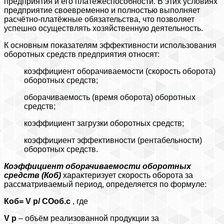
предприятия и его платёжеспособности. В этих условиях
предприятие своевременно и полностью выполняет
расчётно-платёжные обязательства, что позволяет
успешно осуществлять хозяйственную деятельность.
К основным показателям эффективности использования
оборотных средств предприятия относят:
коэффициент оборачиваемости (скорость оборота)
оборотных средств;
оборачиваемость (время оборота) оборотных
средств;
коэффициент загрузки оборотных средств;
коэффициент эффективности (рентабельности)
оборотных средств.
Коэффициент оборачиваемости оборотных
средств (Коб)
характеризует скорость оборота за
рассматриваемый период, определяется по формуле:
Коб=
V
р/ СОоб.с
, где
V
р
– объём реализованной продукции за