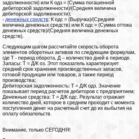
задолженности) или К одз = (Сумма погашенной
дебиторской задолженности)/(Средняя величина
дебиторской задолженности);
-
денежных средств
: К одс = (Выручка)/(Средняя
величина денежных средств) или К одс = (Сумма оттока
денежных средств)/(Средняя величина денежных
средств).
Следующим шагом рассчитайте скорость оборота
элементов оборотных активов по следующим формулам,
где Т - период оборота, Д – количество дней в периоде.
Запасы: Т = Д/К оз. Этот показатель характеризует
средний срок хранения производственных запасов,
готовой продукции или товаров, а также период
производства;
Дебиторская задолженность: Т = Д/К одз. Значение
показывает период расчетов дебиторов с предприятием;
Денежные средства: Т = Д/К одс. Результат отражает
количество дней, которое в среднем проходит с момента
поступления денег на расчетный счет до их выбытия на
оплату обязательств.
Внимание, только СЕГОДНЯ!