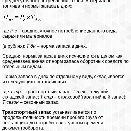
среднесуточного потребления сырья, материалов
топлива и нормы запаса в днях:
где
Р
с
– среднесуточное потребление данного вида
сырья или материалов
(в рублях);
Т
дн
– норма запаса в днях.
Средняя норма запаса в днях исчисляется в целом как
средневзвешенная от норм запаса оборотных средств по
отдельным видам.
Норма запаса в днях по отдельному виду, складывается
из следующих составляющих:
где
Т
тр
– транспортный запас;
Т
тек
– текущий
складской запас;
Т
стр
– страховой(гарантийный запас);
Т
сезон
–
сезонный запас.
Транспортный запас
устанавливается по
продолжительности времени пробега груза от
поставщика до потребителя с учетом времени
документооборота.