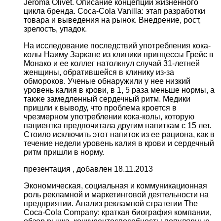
Jeromа Olivet. Описание концепции жизненного
цикла бренда. Coca-Cola Vanilla: этап разработки
товара и выведения на рынок. Внедрение, рост,
зрелость, упадок.
На исследование последствий употребления кока-
колы Наиму Заркане из клиники принцессы Грейс в
Монако и ее коллег натолкнул случай 31-летней
женщины, обратившейся в клинику из-за
обмороков. Ученые обнаружили у нее низкий
уровень калия в крови, в 1, 5 раза меньше нормы, а
также замедленный сердечный ритм. Медики
пришли к выводу, что проблема кроется в
чрезмерном употреблении кока-колы, которую
пациентка предпочитала другим напиткам с 15 лет.
Стоило исключить этот напиток из ее рациона, как в
течение недели уровень калия в крови и сердечный
ритм пришли в норму.
презентация , добавлен 18.11.2013
Экономическая, социальная и коммуникационная
роль рекламной и маркетинговой деятельности на
предприятии. Анализ рекламной стратегии The
Coca-Cola Company: краткая биография компании,