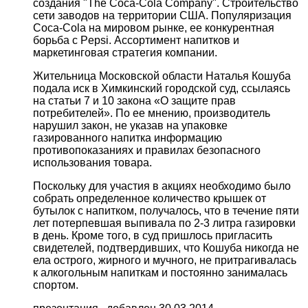
создания "The Coca-Cola Company". Строительство
сети заводов на территории США. Популяризация
Coca-Cola на мировом рынке, ее конкурентная
борьба с Pepsi. Ассортимент напитков и
маркетинговая стратегия компании.
Жительница Московской области Наталья Кошуба
подала иск в Химкинский городской суд, ссылаясь
на статьи 7 и 10 закона «О защите прав
потребителей». По ее мнению, производитель
нарушил закон, не указав на упаковке
газированного напитка информацию
противопоказаниях и правилах безопасного
использования товара.
Поскольку для участия в акциях необходимо было
собрать определенное количество крышек от
бутылок с напитком, получалось, что в течение пяти
лет потерпевшая выпивала по 2-3 литра газировки
в день. Кроме того, в суд пришлось пригласить
свидетелей, подтвердивших, что Кошуба никогда не
ела острого, жирного и мучного, не притрагивалась
к алкогольным напиткам и постоянно занималась
спортом.