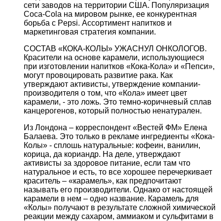
сети заводов на территории США. Популяризация
Coca-Cola на мировом рынке, ее конкурентная
борьба с Pepsi. Ассортимент напитков и
маркетинговая стратегия компании.
СОСТАВ «КОКА-КОЛЫ» УЖАСНУЛ ОНКОЛОГОВ.
Красители на основе карамели, использующиеся
при изготовлении напитков «Кока-Кола» и «Пепси»,
могут провоцировать развитие рака. Как
утверждают активисты, утверждение компании-
производителя о том, что «Кола» имеет цвет
карамели, - это ложь. Это темно-коричневый сплав
канцерогенов, который полностью ненатурален.
Из Лондона – корреспондент «Вестей ФМ» Елена
Балаева. Это только в рекламе ингредиенты «Кока-
Колы» - сплошь натуральные: кофеин, ванилин,
корица, да кориандр. На деле, утверждают
активисты за здоровое питание, если там что
натуральное и есть, то все хорошее перечеркивает
краситель – «карамель», как предпочитают
называть его производители. Однако от настоящей
карамели в нем – одно название. Карамель для
«Колы» получают в результате сложной химической
реакции между сахаром, аммиаком и сульфитами в