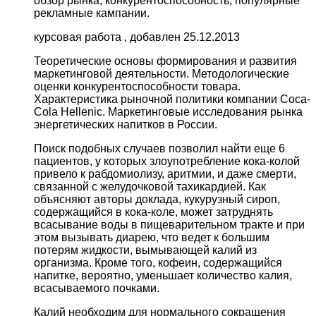
обзор рынка, конкурентоспособность; популярные
рекламные кампании.
курсовая работа , добавлен 25.12.2013
Теоретические основы формирования и развития
маркетинговой деятельности. Методологические
оценки конкурентоспособности товара.
Характеристика рыночной политики компании Coca-
Cola Hellenic. Маркетинговые исследования рынка
энергетических напитков в России.
Поиск подобных случаев позволил найти еще 6
пациентов, у которых злоупотребление кока-колой
привело к рабдомиолизу, аритмии, и даже смерти,
связанной с желудочковой тахикардией. Как
объясняют авторы доклада, кукурузный сироп,
содержащийся в кока-коле, может затруднять
всасывание воды в пищеварительном тракте и при
этом вызывать диарею, что ведет к большим
потерям жидкости, вымывающей калий из
организма. Кроме того, кофеин, содержащийся
напитке, вероятно, уменьшает количество калия,
всасываемого почками.
Калий необходим для нормального сокращения