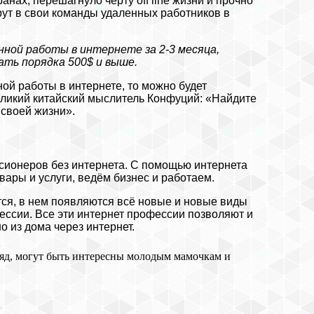
нах, перешагнуло черту off line жизни и прочно
рут в свои команды удаленных работников в
енной работы в интернете за 2-3 месяца,
ть порядка 500$ и выше.
ой работы в интернете, то можно будет
 великий китайский мыслитель Конфуций: «Найдите
 своей жизни».
сионеров без интернета. С помощью интернета
ры и услуги, ведём бизнес и работаем.
тся, в нем появляются всё новые и новые виды
ссии. Все эти интернет профессии позволяют и
 из дома через интернет.
ляд, могут быть интересны молодым мамочкам и