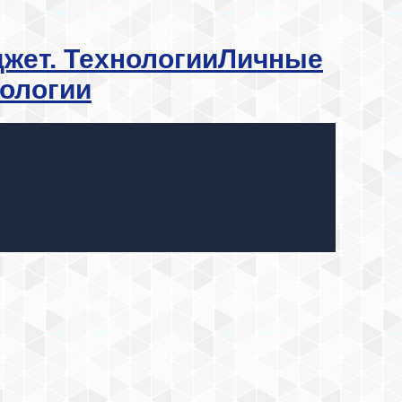
Личные
нологии