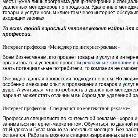
мест. Нужна лишь программа для ip-телефонии и специали
удаленных менеджеров по продажам. Удаленные менедже
товары и услуги новым клиентам через интернет, обслужи
входящих звонках.
То есть любой взрослый человек может найти для
профессии.
Интернет профессия «Менеджер по интернет-рекламе»
Всем бизнесменам, кто продаёт товары и услуги в интерн
организовать и успешно провести
рекламные кампании
в 
знать потенциальные потребители, то компания не сможе
Очевидно, данная профессия подходит не всем. Но людям
особенно имеющим опыт в продвижении товаров и услуг в
душе. А учитывая, что потребность в удалённых менеджер
вариант может стать отличным выбором для удаленной ра
Интернет профессия «Специалист по контекстной рекламе»
Профессия специалиста по контекстной рекламе - хороший
заниматься интернет-маркетингом. Обучиться по данной и
от Яндекса и Гугла можно за несколько месяцев. Без раб
останется. Работать можно в специализированных агентств