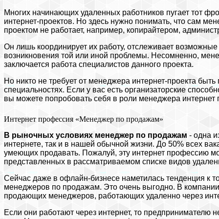
Многих начинающих удаленных работников пугает тот фро
интернет-проектов. Но здесь нужно понимать, что сам ме
проектом не работает, например, копирайтером, админис
Он лишь координирует их работу, отслеживает возможные
возникновения той или иной проблемы. Несомненно, мене
заключается работа специалистов данного проекта.
Но никто не требует от менеджера интернет-проекта быть
специальностях. Если у вас есть организаторские способн
вы можете попробовать себя в роли менеджера интернет 
Интернет профессия «Менеджер по продажам»
В рыночных условиях менеджер по продажам
- одна 
интернете, так и в нашей обычной жизни. До 50% всех вак
умеющих продавать. Пожалуй, эту интернет профессию мо
представленных в рассматриваемом списке видов удаленн
Сейчас даже в офлайн-бизнесе наметилась тенденция к т
менеджеров по продажам. Это очень выгодно. В компании 
продающих менеджеров, работающих удаленно через инте
Если они работают через интернет, то предпринимателю н