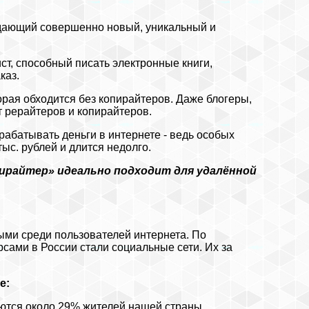
здающий совершенно новый, уникальный и
ст, способный писать электронные книги,
каз.
орая обходится без копирайтеров. Даже блогеры,
 рерайтеров и копирайтеров.
абатывать деньги в интернете - ведь особых
тыс. рублей и длится недолго.
ирайтер» идеально подходит для удалённой
ыми среди пользователей интернета. По
ами в России стали социальные сети. Их за
е:
уются около 29% жителей нашей страны,