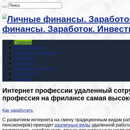
финансы. Заработок. Инвест
Главная
Кредитование
Денежные переводы
Заработок
Финансы
Семейный бюджет
Технологии
Бренды
Интернет профессии удаленный сотру
профессия на фрилансе самая высо
Как заработать
С развитием интернета на смену традиционным видам рабо
пенсионеров) приходят
различные виды
удаленной работы