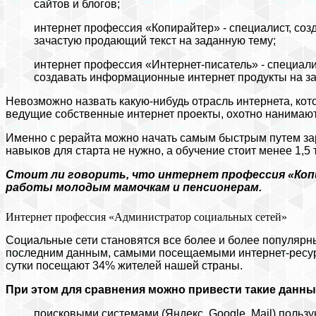
сайтов и блогов;
интернет профессия «Копирайтер» - специалист, со
зачастую продающий текст на заданную тему;
интернет профессия «Интернет-писатель» - специали
создавать информационные интернет продукты на за
Невозможно назвать какую-нибудь отрасль интернета, кот
ведущие собственные интернет проекты, охотно нанимают
Именно с рерайта можно начать самым быстрым путем зар
навыков для старта не нужно, а обучение стоит менее 1,5 
Стоит ли говорить, что интернет профессия «Коп
работы молодым мамочкам и пенсионерам.
Интернет профессия «Администратор социальных сетей»
Социальные сети становятся все более и более популярн
последним данным, самыми посещаемыми интернет-ресурс
сутки посещают 34% жителей нашей страны.
При этом для сравнения можно привести такие данны
поисковыми системами (Яндекс, Google, Mail) польз