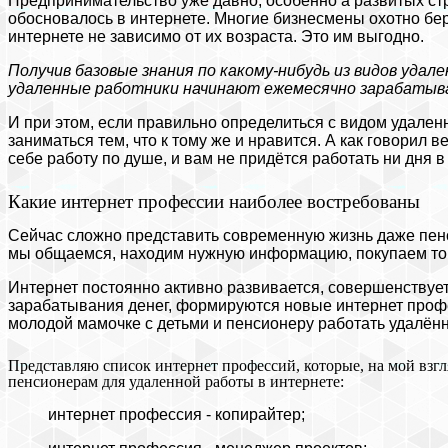
Предпринимательство уже давно, особенно а развитых стра
обосновалось в интернете. Многие бизнесмены охотно бе
интернете не зависимо от их возраста. Это им выгодно.
Получив базовые знания по какому-нибудь из видов удал
удаленные работники начинают ежемесячно зарабатыва
И при этом, если правильно определиться с видом удаленн
заниматься тем, что к тому же и нравится. А как говорил
себе работу по душе, и вам не придётся работать ни дня в
Какие интернет профессии наиболее востребованы
Сейчас сложно представить современную жизнь даже пен
мы общаемся, находим нужную информацию, покупаем това
Интернет постоянно активно развивается, совершенствуе
зарабатывания денег, формируются новые интернет профе
молодой мамочке с детьми и пенсионеру работать удалённо
Представляю список интернет профессий, которые, на мой взг
пенсионерам для удаленной работы в интернете:
интернет профессия - копирайтер;