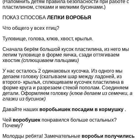
(Напомнить детям правила безопасности при работе с
пластилином, стеками и мелкими бусинами.)
ПОКАЗ СПОСОБА
ЛЕПКИ ВОРОБЬЯ
Что общего у всех птиц?
Туловище, голова, клюв, хвост, крылья.
Сначала берём большой кусок пластилина, из него мы
лепим туловище в форме яичка, сзади оттягиваем
хвостик
(сплющиваем пальцами)
У нас осталось 2 одинаковых кусочка. Из одного мы
делаем головку (скатываем шар между ладоней, из
второго- крылья, сплющиваем кусочек пластилина в
форме круга и разрезаем стекой пополам. Соединяем
детали. Оформляем головку
(клюв делаем из семечки, а
глазки из бусинок)
Давайте наших
воробьишек посадим в кормушку
.
Чей
воробушек
понравился больше остальных?
Почему?
Молодцы ребята! Замечательные
воробьи получились