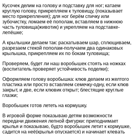
Кусочек делим на голову и подставку для ног; катаем
круглую голову, прикрепляем к туловищу, (показывает
место прикрепления); для ног берём спичку или
зубочистку, ломаем её пополам, вставляем в нижнюю
часть туловища(животик) и укрепляем на подставке-
лепёшке;
А крылышки делаем так: раскатываем шар, сплющиваем,
разрезаем стекой пополам-получаем два одинаковых
крылышка, прикрепляем их по бокам туловища;
Проверяем, будет ли наш воробышек стоять на ножках
(воспитатель проверяет устойчивость поделки);
Оформляем голову воробышка: клюв делаем из желтого
пластика или просто вставляем семечку-одну, если клюв
закрыт, и две, если клювик открыт; блестящие круглые
глазки;
Воробышек готов лететь на кормушку.
В игровой форме показываю детям возможности
передачи движения лепной фигурки: приподнимает
крылья и показываю, будто воробышек летит к кормушке,
садится на неё(крылья опускается) и начинает клевать