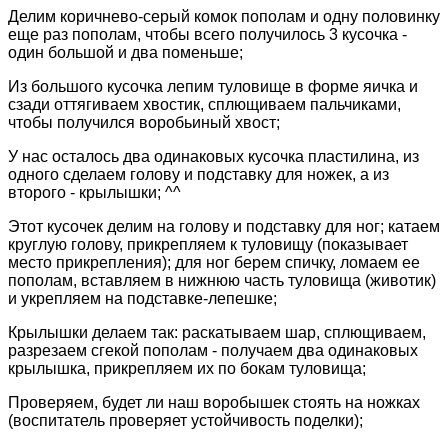
Делим коричнево-серый комок пополам и одну половинку
еще раз пополам, чтобы всего получилось 3 кусочка -
один большой и два поменьше;
Из большого кусочка лепим туловище в форме яичка и
сзади оттягиваем хвостик, сплющиваем пальчиками,
чтобы получился воробьиный хвост;
У нас осталось два одинаковых кусочка пластилина, из
одного сделаем голову и подставку для ножек, а из
второго - крылышки; ^^
Этот кусочек делим на голову и подставку для ног; катаем
круглую голову, прикрепляем к туловищу (показывает
место прикрепления); для ног берем спичку, ломаем ее
пополам, вставляем в нижнюю часть туловища (животик)
и укрепляем на подставке-лепешке;
Крылышки делаем так: раскатываем шар, сплющиваем,
разрезаем сгекой пополам - получаем два одинаковых
крылышка, прикрепляем их по бокам туловища;
Проверяем, будет ли наш воробышек стоять на ножках
(воспитатель проверяет устойчивость поделки);