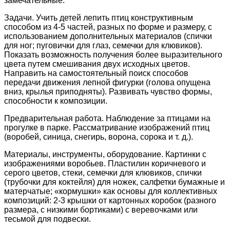
замечательные.
Задачи. Учить детей лепить птиц конструктивным
способом из 4-5 частей, разных по форме и размеру, с
использованием дополнительных материалов (спички
для ног; пуговички для глаз, семечки для клювиков).
Показать возможность получения более выразительного
цвета путем смешивания двух исходных цветов.
Направить на самостоятельный поиск способов
передачи движения лепной фигурки (голова опущена
вниз, крылья приподняты). Развивать чувство формы,
способности к композиции.
Предварительная работа. Наблюдение за птицами на
прогулке в парке. Рассматривание изображений птиц
(воробей, синица, снегирь, ворона, сорока и т. д.).
Материалы, инструменты, оборудование. Картинки с
изображениями воробьев. Пластилин коричневого и
серого цветов, стеки, семечки для клювиков, спички
(трубочки для коктейля) для ножек, салфетки бумажные и
матерчатые; «кормушки» как основы для коллективных
композиций: 2-3 крышки от картонных коробок (разного
размера, с низкими бортиками) с веревочками или
тесьмой для подвески.