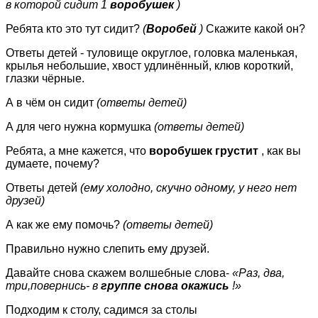
в которой сидит 1
воробушек
)
Ребята кто это тут сидит?
(
Воробей
)
Скажите какой он?
Ответы детей - туловище округлое, головка маленькая,
крылья небольшие, хвост удлинённый, клюв короткий,
глазки чёрные.
А в чём он сидит
(ответы детей)
А для чего нужна кормушка
(ответы детей)
Ребята, а мне кажется, что
воробушек грустит
, как вы
думаете, почему?
Ответы детей
(ему холодно, скучно одному, у него нет
друзей)
А как же ему помочь?
(ответы детей)
Правильно нужно слепить ему друзей.
Давайте снова скажем волшебные слова-
«Раз, два,
три,повернись- в
группе снова окажись
!»
Подходим к столу, садимся за столы