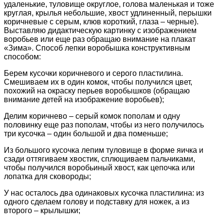
удаленькие, туловище округлое, голова маленькая и тоже
круглая, крылья небольшие, хвост удлиненный, перышки
коричневые с серым, клюв короткий, глаза – черные).
Выставляю дидактическую картинку с изображением
воробьев или еще раз обращаю внимание на плакат
«Зима». Способ лепки воробышка конструктивным
способом:
Берем кусочки коричневого и серого пластилина.
Смешиваем их в один комок, чтобы получился цвет,
похожий на окраску перьев воробышков (обращаю
внимание детей на изображение воробьев);
Делим коричнево – серый комок пополам и одну
половинку еще раз пополам, чтобы из него получилось
три кусочка – один большой и два поменьше;
Из большого кусочка лепим туловище в форме яичка и
сзади оттягиваем хвостик, сплющиваем пальчиками,
чтобы получился воробьиный хвост, как цепочка или
лопатка для сковороды;
У нас осталось два одинаковых кусочка пластилина: из
одного сделаем голову и подставку для ножек, а из
второго – крылышки;