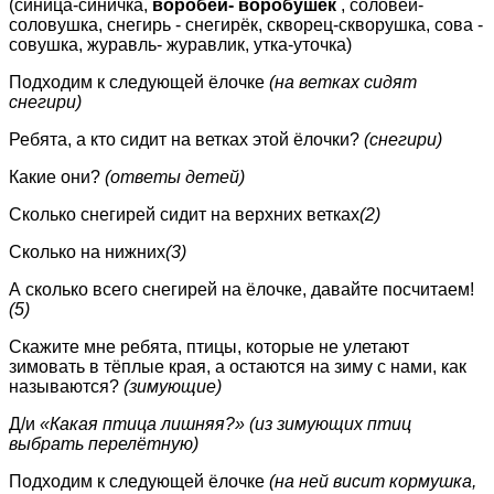
(синица-синичка,
воробей- воробушек
, соловей-
соловушка, снегирь - снегирёк, скворец-скворушка, сова -
совушка, журавль- журавлик, утка-уточка)
Подходим к следующей ёлочке
(на ветках сидят
снегири)
Ребята, а кто сидит на ветках этой ёлочки?
(снегири)
Какие они?
(ответы детей)
Сколько снегирей сидит на верхних ветках
(2)
Сколько на нижних
(3)
А сколько всего снегирей на ёлочке, давайте посчитаем!
(5)
Скажите мне ребята, птицы, которые не улетают
зимовать в тёплые края, а остаются на зиму с нами, как
называются?
(зимующие)
Д/и
«Какая птица лишняя?»
(из зимующих птиц
выбрать перелётную)
Подходим к следующей ёлочке
(на ней висит кормушка,