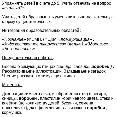
Упражнять детей в счёте до 5. Учить отвечать на вопрос
«сколько?»
Учить детей образовывать уменьшительно-ласкательную
форму существительных.
Интеграция образовательных
областей
:
«Познание»
(ФЭМП, (ФЦКМ,
«Коммуникация»
,
«Художественное творчество»
(
лепка
)
,
«Здоровье»
,
«Безопасность»
.
Предварительная работа
:
Беседа о зимующих птицах
(синица, снегирь,
воробей
)
.
Рассматривание иллюстраций. Загадывание загадок.
Чтение рассказов о зимующих птицах.
Материал
:
Декорации зимнего леса, изображения птиц (снегири,
синицы,
воробей
, пластилин коричневого цвета, стеки и
клеёнки (по количеству детей, бусинки, семена
подсолнуха (для оформления глаз и клюва
воробья
,
кормушка.