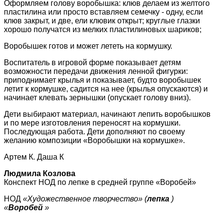
Оформляем голову воробышка: клюв делаем из желтого
пластилина или просто вставляем семечку - одну, если
клюв закрыт, и две, ели клювик открыт; круглые глазки
хорошо получатся из мелких пластилиновых шариков;
Воробышек готов и может лететь на кормушку.
Воспитатель в игровой форме показывает детям
возможности передачи движения ленной фигурки:
приподнимает крылья и показывает, будто воробышек
летит к кормушке, садится на нее (крылья опускаются) и
начинает клевать зернышки (опускает голову вниз).
Дети выбирают материал, начинают лепить воробышков
и по мере изготовления переносят на кормушки.
Последующая работа. Дети дополняют по своему
желанию композиции «Воробышки на кормушке».
Артем К. Даша К
Людмила Козлова
Конспект НОД по лепке в средней группе «Воробей»
НОД
«Художественное творчество»
(
лепка
)
«
Воробей
»