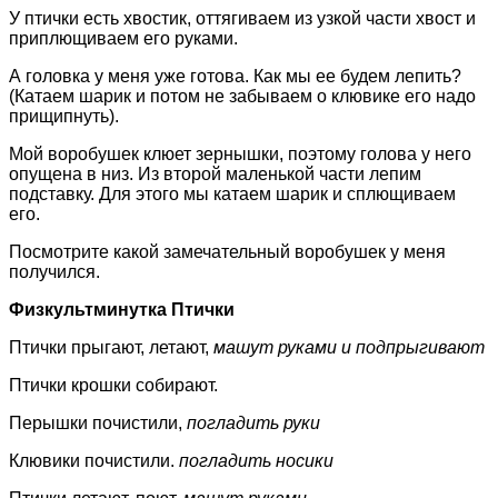
У птички есть хвостик, оттягиваем из узкой части хвост и
приплющиваем его руками.
А головка у меня уже готова. Как мы ее будем лепить?
(Катаем шарик и потом не забываем о клювике его надо
прищипнуть).
Мой воробушек клюет зернышки, поэтому голова у него
опущена в низ. Из второй маленькой части лепим
подставку. Для этого мы катаем шарик и сплющиваем
его.
Посмотрите какой замечательный воробушек у меня
получился.
Физкультминутка Птички
Птички прыгают, летают,
машут руками и подпрыгивают
Птички крошки собирают.
Перышки почистили,
погладить руки
Клювики почистили.
погладить носики