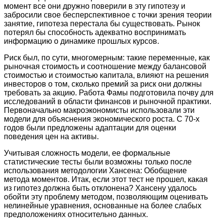
момент все они дружно поверили в эту гипотезу и
забросили свое бесперспективное с точки зрения теории
занятие, гипотеза перестала бы существовать. Рынок
потерял бы способность адекватно воспринимать
информацию о динамике прошлых курсов.
Риск был, по сути, многомерным: такие переменные, как
рыночная стоимость и соотношение между балансовой
стоимостью и стоимостью капитала, влияют на решения
инвесторов о том, сколько премий за риск они должны
требовать за акцию. Работа Фамы подготовила почву для
исследований в области финансов и рыночной практики.
Первоначально макроэкономисты использовали эти
модели для объяснения экономического роста. С 70-х
годов были предложены адаптации для оценки
поведения цен на активы.
Учитывая сложность модели, ее формальные
статистические тесты были возможны только после
использования методологии Хансена: Обобщение
метода моментов. Итак, если этот тест не прошел, какая
из гипотез должна быть отклонена? Хансену удалось
обойти эту проблему методом, позволяющим оценивать
нелинейные уравнения, основанные на более слабых
предположениях относительно данных.