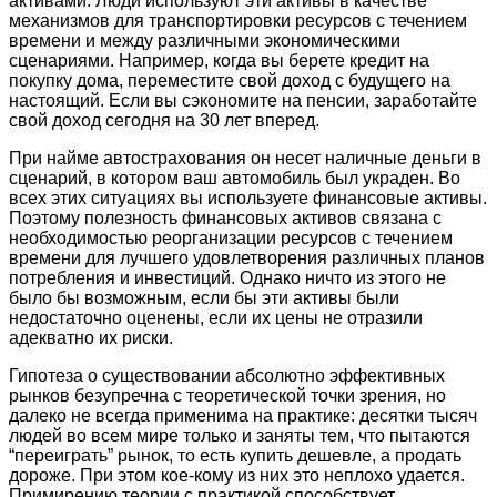
активами. Люди используют эти активы в качестве
механизмов для транспортировки ресурсов с течением
времени и между различными экономическими
сценариями. Например, когда вы берете кредит на
покупку дома, переместите свой доход с будущего на
настоящий. Если вы сэкономите на пенсии, заработайте
свой доход сегодня на 30 лет вперед.
При найме автострахования он несет наличные деньги в
сценарий, в котором ваш автомобиль был украден. Во
всех этих ситуациях вы используете финансовые активы.
Поэтому полезность финансовых активов связана с
необходимостью реорганизации ресурсов с течением
времени для лучшего удовлетворения различных планов
потребления и инвестиций. Однако ничто из этого не
было бы возможным, если бы эти активы были
недостаточно оценены, если их цены не отразили
адекватно их риски.
Гипотеза о существовании абсолютно эффективных
рынков безупречна с теоретической точки зрения, но
далеко не всегда применима на практике: десятки тысяч
людей во всем мире только и заняты тем, что пытаются
“переиграть” рынок, то есть купить дешевле, а продать
дороже. При этом кое-кому из них это неплохо удается.
Примирению теории с практикой способствует