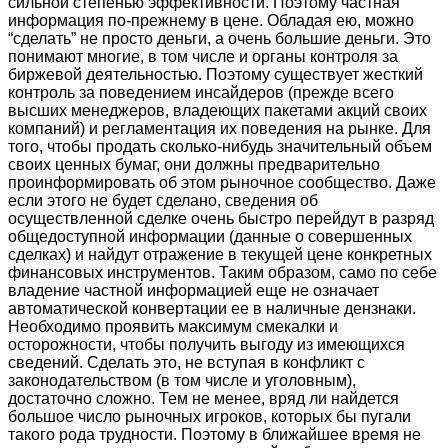
сильной степенью эффективности. Поэтому частная
информация по-прежнему в цене. Обладая ею, можно
“сделать” не просто деньги, а очень большие деньги. Это
понимают многие, в том числе и органы контроля за
биржевой деятельностью. Поэтому существует жесткий
контроль за поведением инсайдеров (прежде всего
высших менеджеров, владеющих пакетами акций своих
компаний) и регламентация их поведения на рынке. Для
того, чтобы продать сколько-нибудь значительный объем
своих ценных бумаг, они должны предварительно
проинформировать об этом рыночное сообщество. Даже
если этого не будет сделано, сведения об
осуществленной сделке очень быстро перейдут в разряд
общедоступной информации (данные о совершенных
сделках) и найдут отражение в текущей цене конкретных
финансовых инструментов. Таким образом, само по себе
владение частной информацией еще не означает
автоматической конвертации ее в наличные дензнаки.
Необходимо проявить максимум смекалки и
осторожности, чтобы получить выгоду из имеющихся
сведений. Сделать это, не вступая в конфликт с
законодательством (в том числе и уголовным),
достаточно сложно. Тем не менее, вряд ли найдется
большое число рыночных игроков, которых бы пугали
такого рода трудности. Поэтому в ближайшее время не