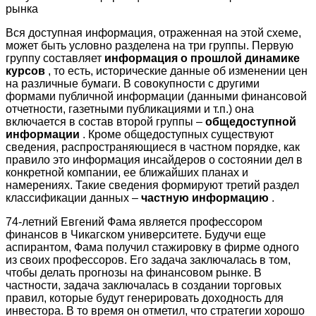
рынка
Вся доступная информация, отраженная на этой схеме,
может быть условно разделена на три группы. Первую
группу составляет
информация о прошлой динамике
курсов
, то есть, исторические данные об изменении цен
на различные бумаги. В совокупности с другими
формами публичной информации (данными финансовой
отчетности, газетными публикациями и т.п.) она
включается в состав второй группы –
общедоступной
информации
. Кроме общедоступных существуют
сведения, распространяющиеся в частном порядке, как
правило это информация инсайдеров о состоянии дел в
конкретной компании, ее ближайших планах и
намерениях. Такие сведения формируют третий раздел
классификации данных –
частную информацию
.
74-летний Евгений Фама является профессором
финансов в Чикагском университете. Будучи еще
аспирантом, Фама получил стажировку в фирме одного
из своих профессоров. Его задача заключалась в том,
чтобы делать прогнозы на финансовом рынке. В
частности, задача заключалась в создании торговых
правил, которые будут генерировать доходность для
инвестора. В то время он отметил, что стратегии хорошо