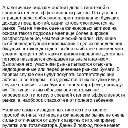
Аналогичным образом обстоит дело с гипотезой о
средней степени эффективности рынков. По сути она
отрицает целесообразность прогнозирования будущих
доходов предприятий, акции которых котируются на
рынке. Тем не менее, оценка финансовых активов на
основе такого подхода имеет еще более широкое
распространение, чем технический анализ. Изучение
всей общедоступной информации с целью определения
будущих потоков доходов, выбор наиболее приемлемого
уровня процентной ставки и дисконтирование денежных
потоков называется фундаментальным анализом.
Выполняя его, участники рынка пытаются отыскать
недооцененные или переоцененные рынком бумаги. В
первом случае они будут покупать соответствующие
активы, а во втором – воздержатся от их покупки или, в
случае наличия таких бумаг в своем портфеле, продадут
их. Поступая таким образом они не только не
опровергают гипотезу о средней степени эффективности
рынка, а, наоборот, спасают ее от полного забвения.
Наличие самых изощренных гипотез не отменяет
простой истины, что игра на финансовом рынке не очень
сильно отличается от других азартных игр, например,
рулетки или тотализатора. Данный подход также имеет