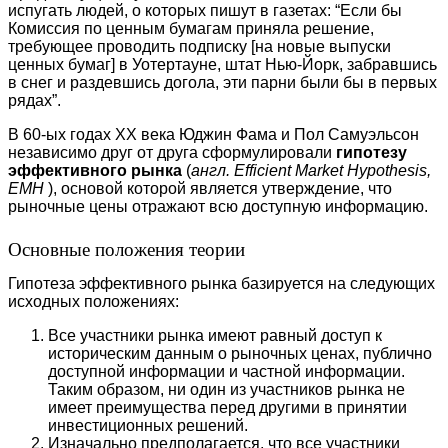
испугать людей, о которых пишут в газетах: “Если бы
Комиссия по ценным бумагам приняла решение,
требующее проводить подписку [на новые выпуски
ценных бумаг] в Уотертауне, штат Нью-Йорк, забравшись
в снег и раздевшись догола, эти парни были бы в первых
рядах”.
В 60-ых годах XX века Юджин Фама и Пол Самуэльсон
независимо друг от друга сформулировали
гипотезу
эффективного рынка
(
англ. Efficient Market Hypothesis,
EMH
), основой которой является утверждение, что
рыночные цены отражают всю доступную информацию.
Основные положения теории
Гипотеза эффективного рынка базируется на следующих
исходных положениях:
Все участники рынка имеют равный доступ к
историческим данным о рыночных ценах, публично
доступной информации и частной информации.
Таким образом, ни один из участников рынка не
имеет преимущества перед другими в принятии
инвестиционных решений.
Изначально предполагается, что все участники