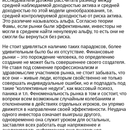
исследователи должны рассчитать разницу между
средней наблюдаемой доходностью актива и средней
доходностью по этой модели ценообразования, т.е.
средней контролируемой доходностью от риска актива.
Это различие называлось альфа. Согласно теории
Фамы, если рынки были эффективными, инвесторы не
могли в среднем найти ненулевую альфу, то есть они не
смогли бы вернуться без риска.
Не стоит удивляться наличию таких парадоксов, более
удивительным было бы их отсутствие. Финансовые
рынки – это порождение человека, по определению
создание не может быть совершеннее своего создателя.
Не ставя под сомнение профессионализм и
здравомыслие участников рынка, не стоит забывать, что
все они – живые люди, которым свойственно не только
совершать индивидуальные ошибки, но и подпадать под
такие “коллективные недуги”, как массовый психоз,
паника и т.п. Феноменальность рынка в том и состоит, что
вопреки всем возможным случайным колебаниям и
отклонениям в действиях отдельных игроков, он упрямо
движется в направлении своей эффективности. Неудача
одного инвестора означает выигрыш другого,
одновременно она служит уроком для остальных,
заставляя всех работать еще напряженнее и