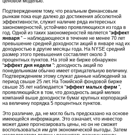
ценовой моделью.
Подтверждением тому, что реальным финансовым
рынкам пока еще далеко до достижения абсолютной
эффективности, служит наличие ряда интересных
закономерностей, устойчиво проявляющихся из года в
год. Одной из таких закономерностей является “
эффект
января
” – наблюдающееся в течение не менее 70 лет
превышение средней доходности акций в январе над их
доходностью в другие месяцы года. На NYSE средний
размер этого превышения составляет около 3
процентных пунктов. На этой же бирже обнаружен
“
эффект дня недели
”: доходность акций по
понедельникам обычно имеет отрицательную величину.
Подтверждением этому служат данные наблюдений за
период свыше 25 лет. На Токийской фондовой бирже
свыше 35 лет наблюдается “
эффект малых фирм
”,
проявляющийся в том, что доходность акций мелких
компаний выше доходности бумаг крупных корпораций
на величину порядка 5 процентных пунктов.
Это различие, да, не могло быть предсказано на основе
имеющейся информации. Это означает, что инвестор
может даже прогнозировать цены, но он не сможет
воспользоваться им для экономической выгоды. Затем