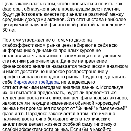
Цель заключалась в том, чтобы попытаться понять, как
факторы, обнаруженные в предыдущем десятилетии,
будут действовать вместе при анализе различий между
средними доходами активов. Эта статья стала наиболее
цитируемой научной финансовой работой за последние
30 лет.
Поэтому утверждение о том, что даже на
слабоэффективном рынке цены вбирают в себя всю
информацию о динамике прошлых курсов не
останавливает аналитиков, занимающихся изучением
статистики рыночных цен. Данное направление
финансового анализа называется техническим анализом
и имеет достаточно широкое распространение у
профессионалов фондового рынка. Трудно представить
себе
биржевого трейдера
, не владеющего
статистическими методами анализа данных. Используя
их, он пытается предсказать, будет ли продолжаться
тенденция роста или снижения цен финансовых активов,
являются ли текущие изменения обычной коррекцией
рынка или произошел поворот от “бычьей” к “медвежьей”
фазе и т.п. Парадокс заключается в том, что именно
наличие достаточно большого числа технических
аналитиков делает жизнеспособной саму гипотезу о
слабой эффективности рынка. Если бы в какой-то