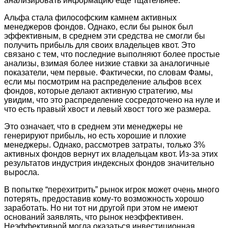
анализировать информацию еще тщательнее.
Альфа стала философским камнем активных
менеджеров фондов. Однако, если бы рынок был
эффективным, в среднем эти средства не смогли бы
получить прибыль для своих владельцев квот. Это
связано с тем, что последние выполняют более простые
анализы, взимая более низкие ставки за аналогичные
показатели, чем первые. Фактически, по словам Фамы,
если мы посмотрим на распределение альфов всех
фондов, которые делают активную стратегию, мы
увидим, что это распределение сосредоточено на нуле и
что есть правый хвост и левый хвост того же размера.
Это означает, что в среднем эти менеджеры не
генерируют прибыль, но есть хорошие и плохие
менеджеры. Однако, рассмотрев затраты, только 3%
активных фондов вернут их владельцам квот. Из-за этих
результатов индустрия индексных фондов значительно
выросла.
В попытке “перехитрить” рынок игрок может очень много
потерять, предоставив кому-то возможность хорошо
заработать. Но ни тот ни другой при этом не имеют
оснований заявлять, что рынок неэффективен.
Неэффективной могла оказаться инвестиционная