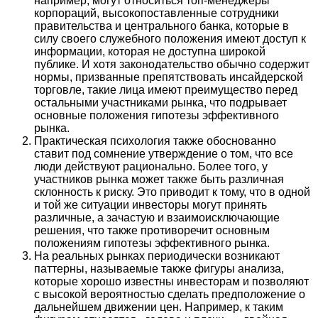
например, могут относиться топ-менеджеры
корпораций, высокопоставленные сотрудники
правительства и центрального банка, которые в
силу своего служебного положения имеют доступ к
информации, которая не доступна широкой
публике. И хотя законодательство обычно содержит
нормы, призванные препятствовать инсайдерской
торговле, такие лица имеют преимущество перед
остальными участниками рынка, что подрывает
основные положения гипотезы эффективного
рынка.
Практическая психология также обоснованно
ставит под сомнение утверждение о том, что все
люди действуют рационально. Более того, у
участников рынка может также быть различная
склонность к риску. Это приводит к тому, что в одной
и той же ситуации инвесторы могут принять
различные, а зачастую и взаимоисключающие
решения, что также противоречит основным
положениям гипотезы эффективного рынка.
На реальных рынках периодически возникают
паттерны, называемые также фигуры анализа,
которые хорошо известны инвесторам и позволяют
с высокой вероятностью сделать предположение о
дальнейшем движении цен. Например, к таким