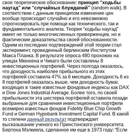
свое теоретическое обоснование:
принцип “ходьбы
наугад” или “случайных блужданий”
(random walk). В
соответствии с данным принципом изменение цен
вообще происходит случайно и его невозможно
спрогнозировать при помощи как технического, так и
фундаментального анализа. Теория “ходьбы наугад”
имеет не только многочисленных приверженцев, но и
фактические доказательства своей обоснованности.
Одним из последних подтверждений этой теории стал
эксперимент, проведенный берлинским Институтом
Макса Планка. В результате опроса 480 прохожих на
улицах Мюнхена и Чикаго были составлены 8
инвестиционных портфелей. Через полгода оказалось,
что доходность наиболее прибыльного из этих
портфелей составила 47% за 6 месяцев. Доходность 6 из
8 портфелей оказалась выше, чем доходность бумаг,
входящих в такие известные фондовые индексы как DAX
и Dow Jones Industrial Average. Более того, по своей
прибыльности эта шестерка портфелей оставила позади
выбранные для сравнения инвестиционные портфели
всемирно известных фондов Fidelity Blue Chip Growth
Fund и German Hypobank Investment Capital Fund. В какой
то степени
данный результат
подтверждает
высказывание ученого из Принстонского университета
Бертона Мэлкиела, сделанное им еще в 1973 году: “Если