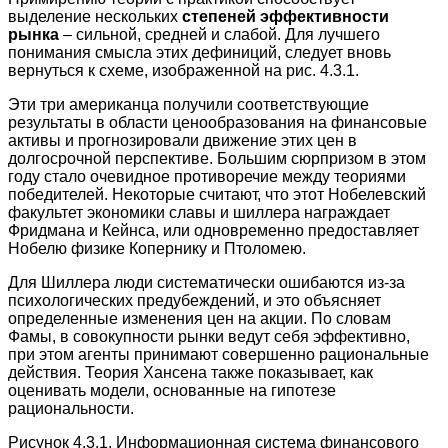
выделение нескольких
степеней эффективности
рынка
– сильной, средней и слабой. Для лучшего
понимания смысла этих дефиниций, следует вновь
вернуться к схеме, изображенной на рис. 4.3.1.
Эти три американца получили соответствующие
результаты в области ценообразования на финансовые
активы и прогнозировали движение этих цен в
долгосрочной перспективе. Большим сюрпризом в этом
году стало очевидное противоречие между теориями
победителей. Некоторые считают, что этот Нобелевский
факультет экономики славы и шиллера награждает
Фридмана и Кейнса, или одновременно предоставляет
Нобелю физике Копернику и Птоломею.
Для Шиллера люди систематически ошибаются из-за
психологических предубеждений, и это объясняет
определенные изменения цен на акции. По словам
Фамы, в совокупности рынки ведут себя эффективно,
при этом агенты принимают совершенно рациональные
действия. Теория Хансена также показывает, как
оценивать модели, основанные на гипотезе
рациональности.
Рисунок 4.3.1. Информационная система финансового