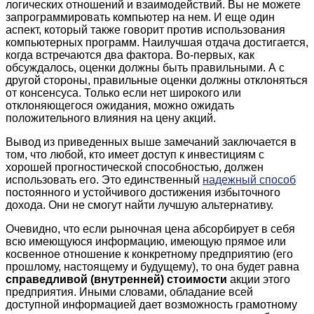
логических отношений и взаимодействий. Вы не можете
запрограммировать компьютер на нем. И еще один
аспект, который также говорит против использования
компьютерных программ. Наилучшая отдача достигается,
когда встречаются два фактора. Во-первых, как
обсуждалось, оценки должны быть правильными. А с
другой стороны, правильные оценки должны отклоняться
от консенсуса. Только если нет широкого или
отклоняющегося ожидания, можно ожидать
положительного влияния на цену акций.
Вывод из приведенных выше замечаний заключается в
том, что любой, кто имеет доступ к инвестициям с
хорошей прогностической способностью, должен
использовать его. Это единственный
надежный способ
постоянного и устойчивого достижения избыточного
дохода. Они не смогут найти лучшую альтернативу.
Очевидно, что если рыночная цена абсорбирует в себя
всю имеющуюся информацию, имеющую прямое или
косвенное отношение к конкретному предприятию (его
прошлому, настоящему и будущему), то она будет равна
справедливой (внутренней) стоимости
акции этого
предприятия. Иными словами, обладание всей
доступной информацией дает возможность грамотному