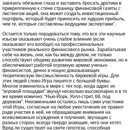
завязать обезьяне глаза и заставить бросать дротики в
прикрепленную к стене страницу финансовой газеты с
листингом акций, она может создать инвестиционный
портфель, который будет приносить не худшую прибыль,
чем те, которые составлены ведущими экспертами”.
Остается только порадоваться тому, что все эти научные
изыски оказывают очень слабое влияние (если
оказывают его вообще) на профессиональных
участников реального финансового рынка. Зарабатывая
себе на жизнь, они, как бы между делом, не только
способствуют общему развитию мировой экономики, но и
обеспечивают работой огромную армию ученых-
финансистов, денно и нощно доказывающих
теоретическую бессмысленность биржевой игры. Для
этих людей слово Игра пишется с большой буквы.
Многое изменилось в мире с тех пор, когда адрес их
“игровой площадки” звучал несколько высокопарно и в то
же время комично: “Нью-Йорк, Уолл-стрит, 68, под
деревом”. Неизменными остались лишь сами участники
этой Игры, согласные на любое ужесточение ее правил
ради участия в ней, не обращающие внимания на
всевозможные осуждения и поучения, звучащие с
разных сторон, всегда твердо знающие, чего они хотят.
Вряд ли существует на свете гипотеза, способная